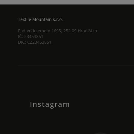
Textile Mountain s.r.o.
Pod Vodojemem 1695, 252 09 Hradištko
IČ: 23453851
DIČ: CZ23453851
Instagram