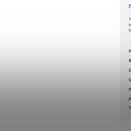
T
n
f
K
B
S
P
P
P