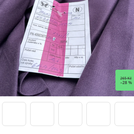
265 Kč
–28 %