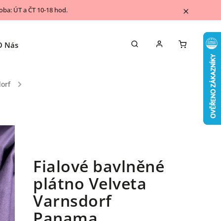
ba: ÚT a ČT 10-18 hod.
O Nás
Napsali o nás
Kontakty
Blog
orf
/
Fialové bavlněné
plátno Velveta
Varnsdorf
Panama