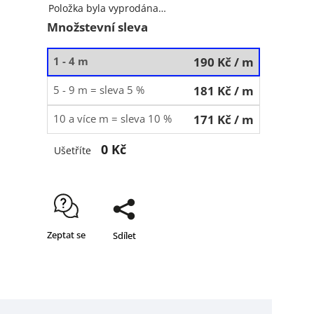
Položka byla vyprodána…
Množstevní sleva
1 - 4 m
190 Kč
/ m
5 - 9 m = sleva 5 %
181 Kč
/ m
10 a více m = sleva 10 %
171 Kč
/ m
0 Kč
Ušetříte
Zeptat se
Sdílet