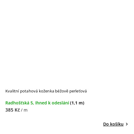
Kvalitní potahová koženka béžově perleťová
Radhošťská 5, Ihned k odeslání
(1,1 m)
385 Kč
/ m
Do košíku