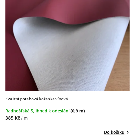
Kvalitní potahová koženka vínová
Radhošťská 5, Ihned k odeslání
(0,9 m)
385 Kč
/ m
Do košíku