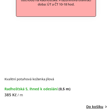
obchodu na Radhošťské. Prázdninová otevírací
doba: ÚT a ČT 10-18 hod.
Kvalitní potahová koženka jílová
Radhošťská 5, Ihned k odeslání
(0,5 m)
385 Kč
/ m
Do košíku