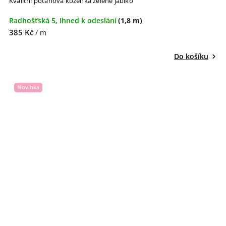
Kvalitní potahová koženka zelené jablko
Radhošťská 5, Ihned k odeslání
(1,8 m)
385 Kč
/ m
Do košíku
Novinka