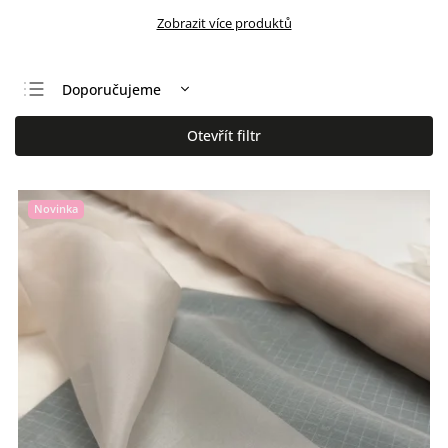
Zobrazit více produktů
Doporučujeme
Nejlevnější
Otevřít filtr
Nejdražší
Nejprodávanější
Novinka
Abecedně