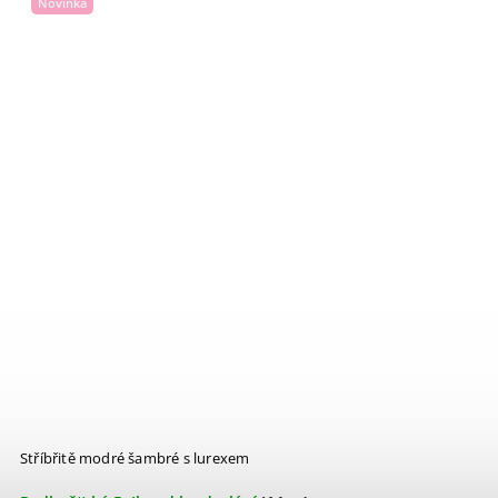
Novinka
Stříbřitě modré šambré s lurexem