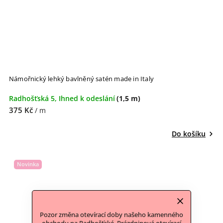
Námořnický lehký bavlněný satén made in Italy
Radhošťská 5, Ihned k odeslání
(1,5 m)
375 Kč
/ m
Do košíku
Novinka
Pozor změna otevírací doby našeho kamenného