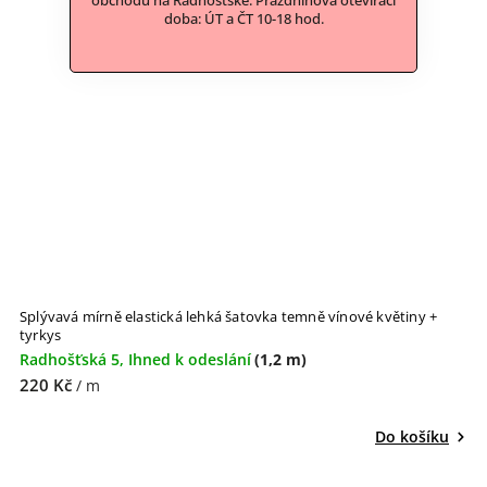
obchodu na Radhošťské. Prázdninová otevírací
doba: ÚT a ČT 10-18 hod.
Splývavá mírně elastická lehká šatovka temně vínové květiny +
tyrkys
Radhošťská 5, Ihned k odeslání
(1,2 m)
220 Kč
/ m
Do košíku