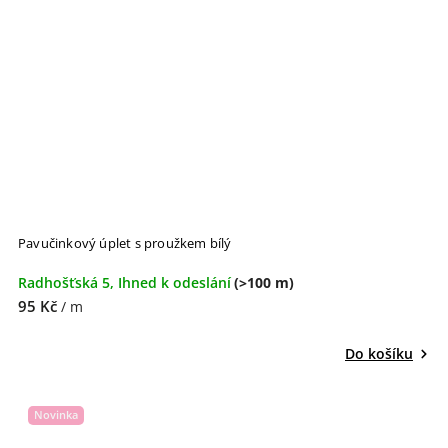
Pavučinkový úplet s proužkem bílý
Radhošťská 5, Ihned k odeslání
(>100 m)
95 Kč
/ m
Do košíku
Novinka