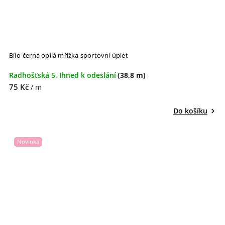
Bílo-černá opilá mřížka sportovní úplet
Radhošťská 5, Ihned k odeslání
(38,8 m)
75 Kč
/ m
Do košíku
Novinka