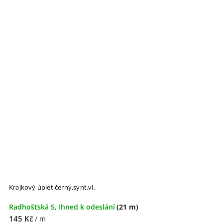
Krajkový úplet černý,synt.vl.
Radhošťská 5, Ihned k odeslání
(21 m)
145 Kč
/ m