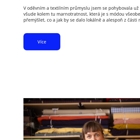
V oděvním a textilním průmyslu jsem se pohybovala už d
všude kolem tu marnotratnost, která je s módou všeobe
přemýšlet, co a jak by se dalo lokálně a alespoň z části
Více