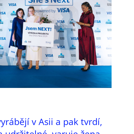
rábějí v Asii a pak tvrdí,
a udržitelné, varuje žena,