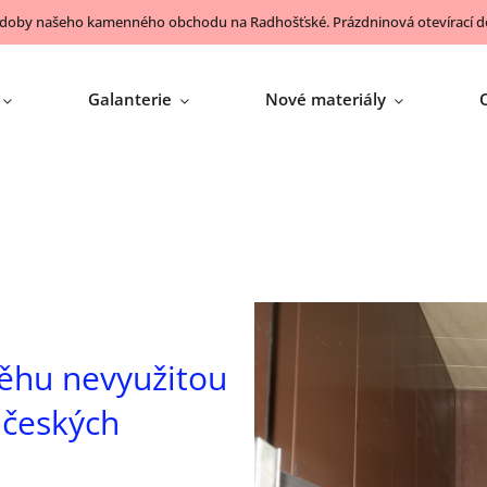
 doby našeho kamenného obchodu na Radhošťské. Prázdninová otevírací do
Galanterie
Nové materiály
běhu nevyužitou
n českých