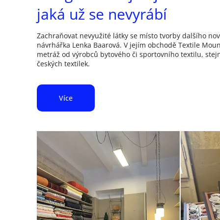
jaká už se nevyrábí
Zachraňovat nevyužité látky se místo tvorby dalšího no
návrhářka Lenka Baarová. V jejím obchodě Textile Mount
metráž od výrobců bytového či sportovního textilu, stej
českých textilek.
Více