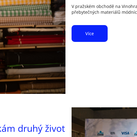
V pražském obchodě na Vinohra
přebytečných materiálů módních
Více
kám druhý život