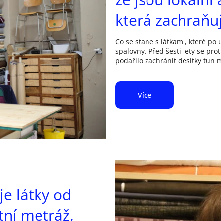
která zachraňuj
Co se stane s látkami, které po
spalovny. Před šesti lety se pro
podařilo zachránit desítky tun m
Více
je látky od
tní metráž,