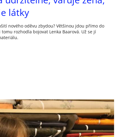
e látky
 ušití nového oděvu zbydou? Většinou jdou přímo do
ti tomu rozhodla bojovat Lenka Baarová. Už se jí
ateriálu.