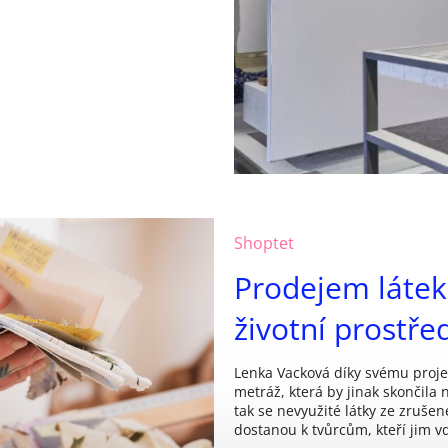
Shoptet
Prodejem látek
životní prostře
Lenka Vacková díky svému projek
metráž, která by jinak skončila 
tak se nevyužité látky ze zruše
dostanou k tvůrcům, kteří jim v