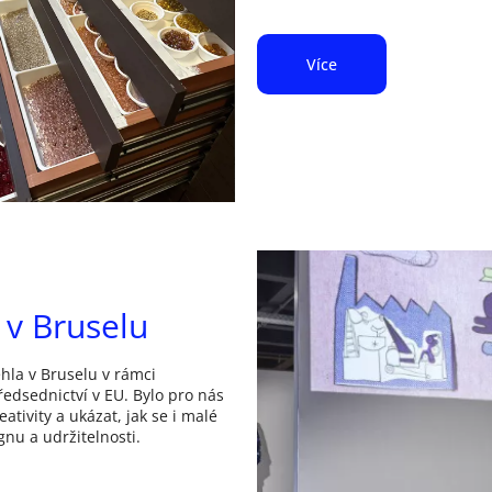
Více
 v Bruselu
ěhla v Bruselu v rámci
ředsednictví v EU. Bylo pro nás
eativity a ukázat, jak se i malé
nu a udržitelnosti.