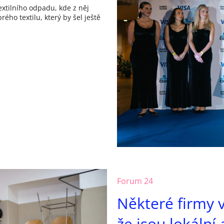
textilního odpadu, kde z něj
ého textilu, který by šel ještě
Forum 24
Některé firmy vy
že jsou lokální 