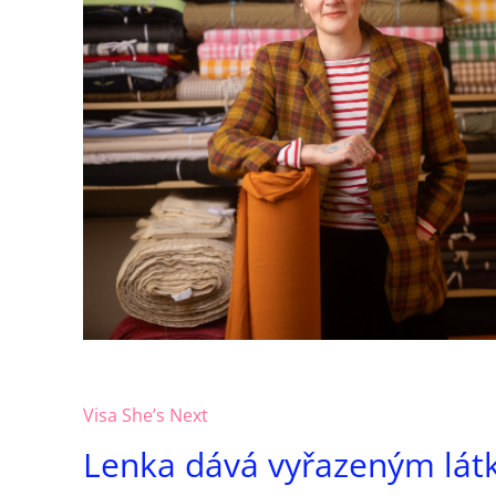
Visa She’s Next
Lenka dává vyřazeným lát