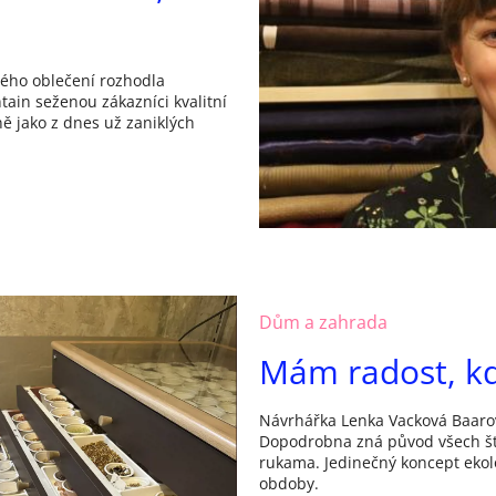
vého oblečení rozhodla
ain seženou zákazníci kvalitní
ně jako z dnes už zaniklých
Dům a zahrada
Mám radost, kd
Návrhářka Lenka Vacková Baarová
Dopodrobna zná původ všech štů
rukama. Jedinečný koncept eko
obdoby.