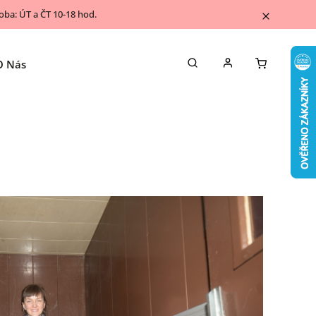
ba: ÚT a ČT 10-18 hod.
O Nás
Napsali o nás
Kontakty
Blog