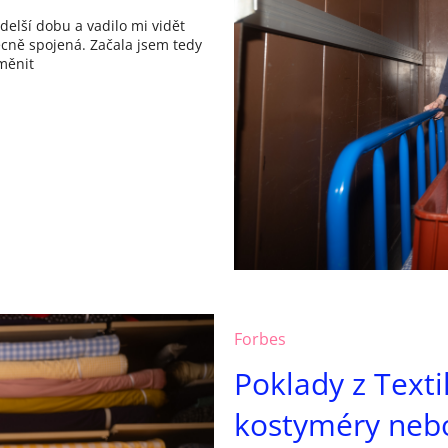
elší dobu a vadilo mi vidět
cně spojená. Začala jsem tedy
 měnit
Forbes
Poklady z Texti
kostyméry nebo