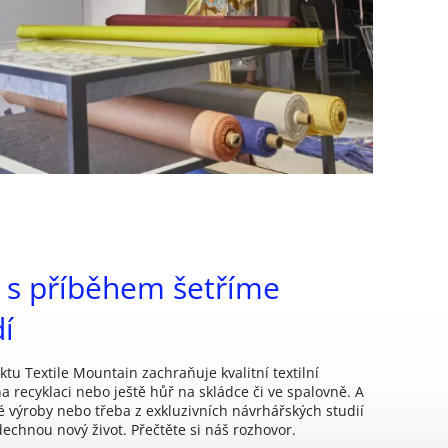
 s příběhem šetříme
dí
tu Textile Mountain zachraňuje kvalitní textilní
na recyklaci nebo ještě hůř na skládce či ve spalovně. A
né výroby nebo třeba z exkluzivních návrhářských studií
dechnou nový život. Přečtěte si náš rozhovor.