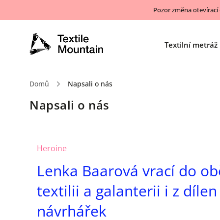
Pozor změna otevírací
Textilní metráž
Domů
/
Napsali o nás
Napsali o nás
Heroine
Lenka Baarová vrací do o
textilii a galanterii i z díle
návrhářek