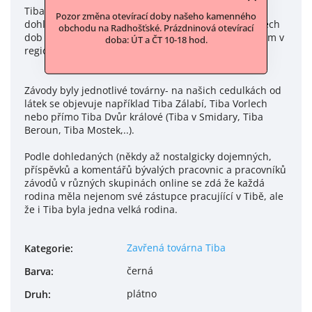
Tiba ovlivňovala prakticky chod celého kraje a podle
Pozor změna otevírací doby našeho kamenného
dohledaných informací jako správný veliký podnik těch
obchodu na Radhošťské. Prázdninová otevírací
dob pořádala spoustu akcí a stála za kulturním děním v
doba: ÚT a ČT 10-18 hod.
regionu.
Závody byly jednotlivé továrny- na našich cedulkách od
látek se objevuje například Tiba Zálabí, Tiba Vorlech
nebo přímo Tiba Dvůr králové (Tiba v Smidary, Tiba
Beroun, Tiba Mostek,..).
Podle dohledaných (někdy až nostalgicky dojemných,
příspěvků a komentářů bývalých pracovnic a pracovníků
závodů v různých skupinách online se zdá že každá
rodina měla nejenom své zástupce pracujíící v Tibě, ale
že i Tiba byla jedna velká rodina.
Zavřená továrna Tiba
Kategorie
:
černá
Barva
:
plátno
Druh
: