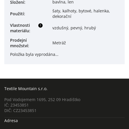
bavlna, len
Složení
:
šaty, kalhoty, bytové, halenka,
Použití
:
dekorační
Vlastnosti
?
vzdušný, pevný, hrubý
materiálu
:
Prodejní
Metráž
množství
:
Položka byla vyprodána…
Textile Mountain s.r.o.
Pod Vodojemem 1695, 252 09 Hradištko
IČ: 23453851
DIČ: CZ23453851
Adresa