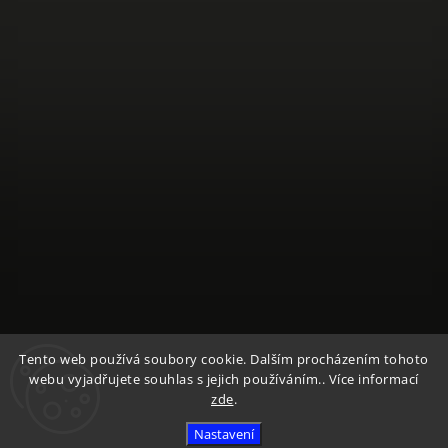
Sledovat na Instagramu
Tento web používá soubory cookie. Dalším procházením tohoto
webu vyjadřujete souhlas s jejich používáním.. Více informací
zde
.
Copyright 2026
Textile Mountain - E-Shop
. Všechna práva
vyhrazena.
Nastavení