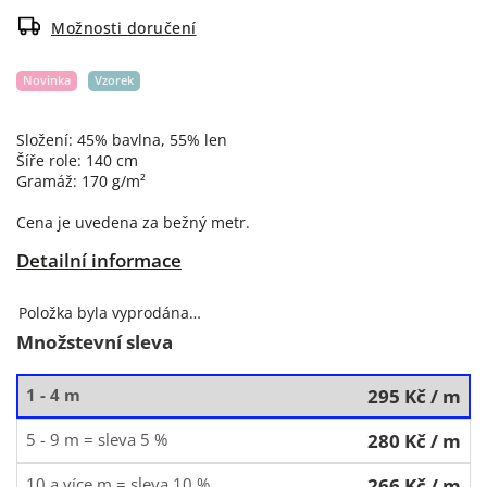
Možnosti doručení
Novinka
Vzorek
Složení: 45% bavlna, 55% len
Šíře role: 140 cm
Gramáž: 170 g/m²
Cena je uvedena za bežný metr.
Detailní informace
Položka byla vyprodána…
Množstevní sleva
1 - 4 m
295 Kč
/ m
5 - 9 m = sleva 5 %
280 Kč
/ m
10 a více m = sleva 10 %
266 Kč
/ m