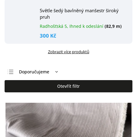
Světle šedý bavlněný manšestr široký
pruh
Radhošťská 5, Ihned k odeslání
(82,9 m)
300 Kč
Zobrazit více produktů
Doporučujeme
Nejlevnější
Otevřít filtr
Nejdražší
Nejprodávanější
Abecedně