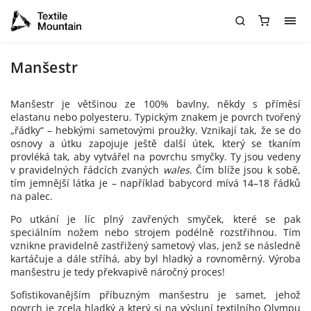
Manšestr
Manšestr je většinou ze 100% bavlny, někdy s příměsí
elastanu nebo polyesteru. Typickým znakem je povrch tvořený
„řádky“ – hebkými sametovými proužky. Vznikají tak, že se do
osnovy a útku zapojuje ještě další útek, který se tkaním
provléká tak, aby vytvářel na povrchu smyčky. Ty jsou vedeny
v pravidelných řádcích zvaných
wales
. Čím blíže jsou k sobě,
tím jemnější látka je – například babycord mívá 14–18 řádků
na palec.
Po utkání je líc plný zavřených smyček, které se pak
speciálním nožem nebo strojem podélně rozstřihnou. Tím
vznikne pravidelně zastřižený sametový vlas, jenž se následně
kartáčuje a dále stříhá, aby byl hladký a rovnoměrný. Výroba
manšestru je tedy překvapivě náročný proces!
Sofistikovanějším příbuzným manšestru je samet, jehož
povrch je zcela hladký a který si na výsluní textilního Olympu