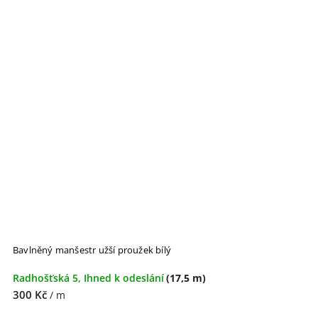
Bavlněný manšestr užší proužek bílý
Radhošťská 5, Ihned k odeslání
(17,5 m)
300 Kč
/ m