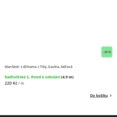
–45 %
Manšestr s džínama z Tiby, bavlna, béžová
Radhošťská 5, Ihned k odeslání
(4,9 m)
220 Kč
/ m
Do košíku