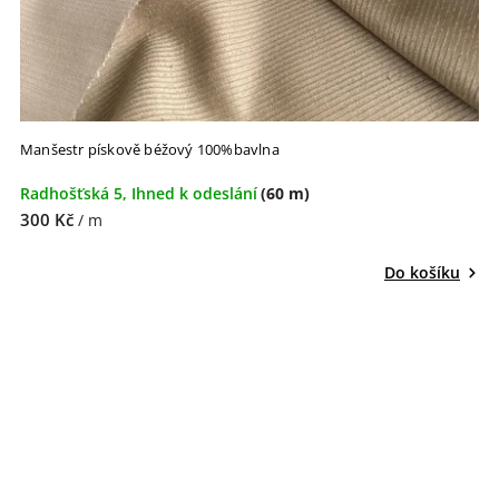
Manšestr pískově béžový 100%bavlna
Radhošťská 5, Ihned k odeslání
(60 m)
300 Kč
/ m
Do košíku