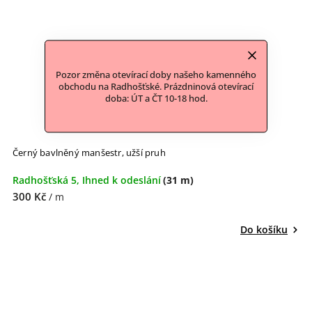
Pozor změna otevírací doby našeho kamenného
obchodu na Radhošťské. Prázdninová otevírací
doba: ÚT a ČT 10-18 hod.
Černý bavlněný manšestr, užší pruh
Radhošťská 5, Ihned k odeslání
(31 m)
300 Kč
/ m
Do košíku