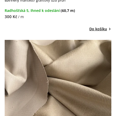
Bavlněný manšestr grafitový užší pruh
Radhošťská 5, Ihned k odeslání
(60,7 m)
300 Kč
/ m
Do košíku