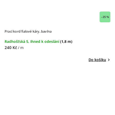
–25 %
Prací kord fialové káry, bavlna
Radhošťská 5, Ihned k odeslání
(1,8 m)
240 Kč
/ m
Do košíku