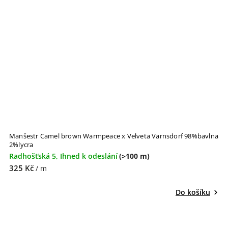
Manšestr Camel brown Warmpeace x Velveta Varnsdorf 98%bavlna
2%lycra
Radhošťská 5, Ihned k odeslání
(>100 m)
325 Kč
/ m
Do košíku