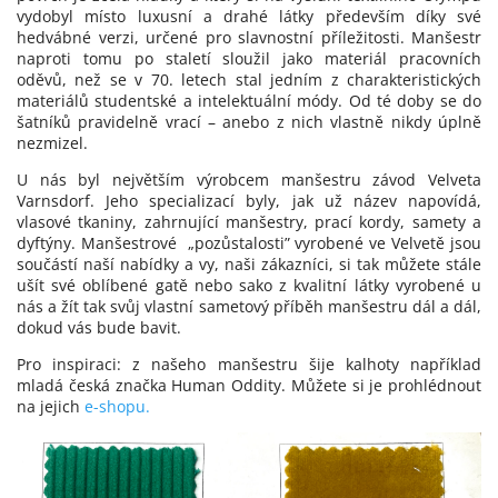
vydobyl místo luxusní a drahé látky především díky své
hedvábné verzi, určené pro slavnostní příležitosti. Manšestr
naproti tomu po staletí sloužil jako materiál pracovních
oděvů, než se v 70. letech stal jedním z charakteristických
materiálů studentské a intelektuální módy. Od té doby se do
šatníků pravidelně vrací – anebo z nich vlastně nikdy úplně
nezmizel.
U nás byl největším výrobcem manšestru závod Velveta
Varnsdorf. Jeho specializací byly, jak už název napovídá,
vlasové tkaniny, zahrnující
manšestry, prací kordy, samety a
dyftýny. Manšestrové „pozůstalosti” vyrobené ve Velvetě jsou
součástí naší nabídky a vy, naši zákazníci, si tak můžete stále
ušít své oblíbené gatě nebo sako z kvalitní látky vyrobené u
nás a žít tak svůj vlastní sametový příběh manšestru dál a dál,
dokud vás bude bavit.
Pro inspiraci: z našeho manšestru šije kalhoty například
mladá česká značka Human Oddity. Můžete si je prohlédnout
na jejich
e-shopu.