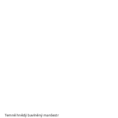
Temně hnědý bavlněný manšestr