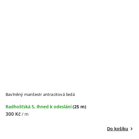
Bavlněný manšestr antracitová šedá
Radhošťská 5, Ihned k odeslání
(25 m)
300 Kč
/ m
Do košíku