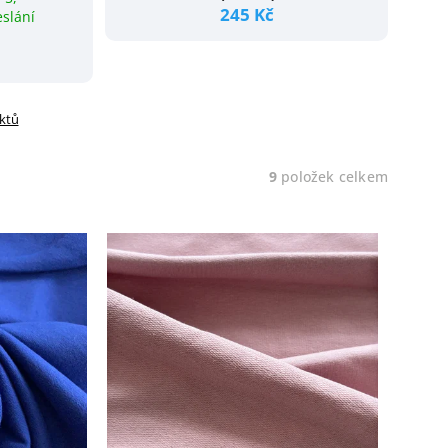
245 Kč
eslání
uktů
9
položek celkem