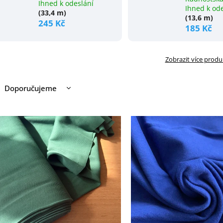
Ihned k odeslání
Ihned k od
(33,4 m)
(13,6 m)
245 Kč
185 Kč
Zobrazit více prod
Doporučujeme
Nejlevnější
Nejdražší
Nejprodávanější
Abecedně