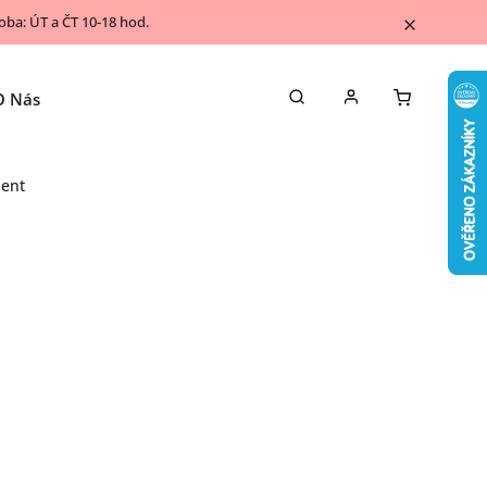
ba: ÚT a ČT 10-18 hod.
O Nás
Napsali o nás
Kontakty
Blog
lent