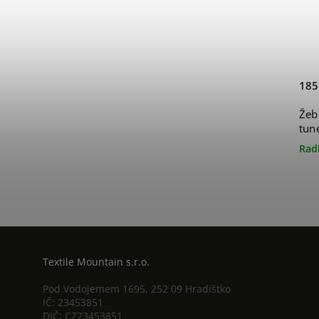
185
Žeb
tun
Rad
Textile Mountain s.r.o.
Pod Vodojemem 1695, 252 09 Hradištko
IČ: 23453851
DIČ: CZ23453851