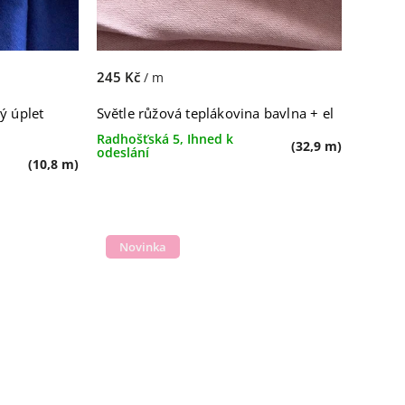
245 Kč
/ m
ý úplet
Světle růžová teplákovina bavlna + el
Radhošťská 5, Ihned k
(32,9 m)
odeslání
(10,8 m)
Novinka