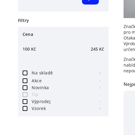
Filtry
Znač
pro m
Cena
Otaka
Výrob
100
Kč
245
Kč
určen
Značk
nabíd
nepou
Na skladě
9
Akce
1
Nejp
Novinka
5
Tip
0
Výprodej
1
Vzorek
9