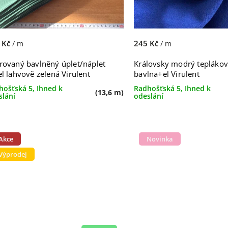
 Kč
245 Kč
/ m
/ m
rovaný bavlněný úplet/náplet
Královsky modrý teplákov
el lahvově zelená Virulent
bavlna+el Virulent
hošťská 5, Ihned k
Radhošťská 5, Ihned k
(13,6 m)
slání
odeslání
Akce
Novinka
Výprodej