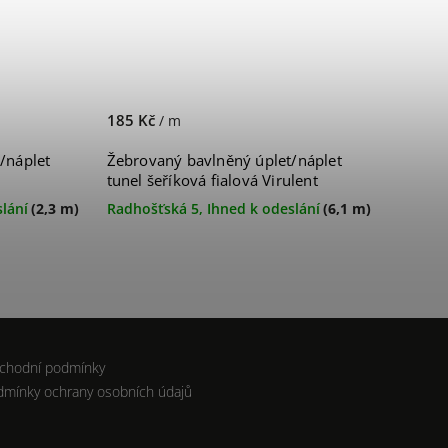
185 Kč
/ m
/náplet
Žebrovaný bavlněný úplet/náplet
tunel šeříková fialová Virulent
lání
(2,3 m)
Radhošťská 5, Ihned k odeslání
(6,1 m)
chodní podmínky
dmínky ochrany osobních údajů