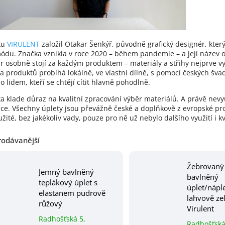
ku
VIRULENT
založil Otakar Šenkýř, původně grafický designér, kter
ódu. Značka vznikla v roce 2020 – během pandemie – a její název
r osobně stojí za každým produktem – materiály a střihy nejprve vyb
a produktů probíhá lokálně, ve vlastní dílně, s pomocí českých švad
o lidem, kteří se chtějí cítit hlavně pohodlně.
a klade důraz na kvalitní zpracování výběr materiálů. A právě nevyuž
ce. Všechny úplety jsou převážně české a doplňkově z evropské pro
žité, bez jakékoliv vady, pouze pro ně už nebylo dalšího využití i k
rodávanější
Žebrovaný
Jemný bavlněný
bavlněný
teplákový úplet s
úplet/náple
elastanem pudrově
lahvově ze
růžový
Virulent
Radhošťská 5,
Radhošťská