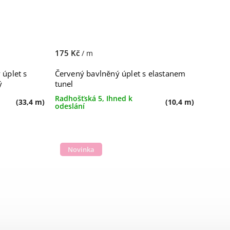
175 Kč
/ m
 úplet s
Červený bavlněný úplet s elastanem
ý
tunel
Radhošťská 5, Ihned k
(33,4 m)
(10,4 m)
odeslání
Novinka