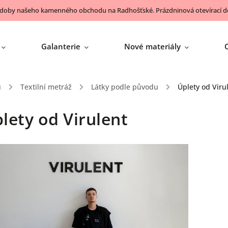
 doby našeho kamenného obchodu na Radhošťské. Prázdninová otevírací do
Galanterie
Nové materiály
ů
/
Textilní metráž
/
Látky podle původu
/
Úplety od Viru
lety od Virulent