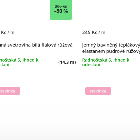
200 Kč
–50 %
 Kč
245 Kč
/ m
/ m
aná svetrovina bílá fialová růžová
Jemný bavlněný teplákový
elastanem pudrově růžov
hošťská 5, Ihned k
Radhošťská 5, Ihned k
(14,3 m)
slání
odeslání
Novinka
Novinka