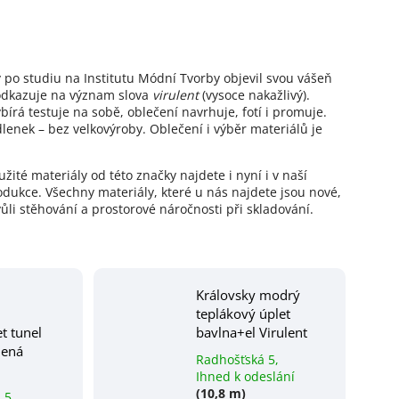
ý po studiu na Institutu Módní Tvorby objevil svou vášeň
 odkazuje na význam slova
virulent
(vysoce nakažlivý).
írá testuje na sobě, oblečení navrhuje, fotí i promuje.
lenek – bez velkovýroby. Oblečení i výběr materiálů je
ité materiály od této značky najdete i nyní i v naší
dukce. Všechny materiály, které u nás najdete jsou nové,
vůli stěhování a prostorové náročnosti při skladování.
Královsky modrý
teplákový úplet
t tunel
bavlna+el Virulent
lená
Radhošťská 5,
Ihned k odeslání
(10,8 m)
 5,