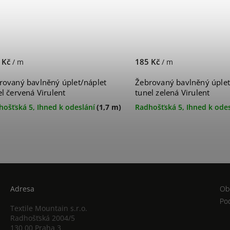
 Kč
185 Kč
/ m
/ m
rovaný bavlněný úplet/náplet
Žebrovaný bavlněný úplet
el červená Virulent
tunel zelená Virulent
hošťská 5, Ihned k odeslání
(1,7 m)
Radhošťská 5, Ihned k odes
Adresa
Ob
Po
Textile Mountain s.r.o.
Radhošťská 2004/5
130 00 Praha 3