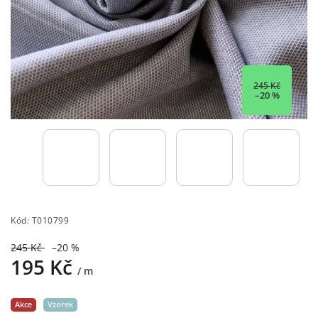
245 Kč
–20 %
Kód:
T010799
245 Kč
–20 %
195 Kč
/ m
Akce
Vzorek