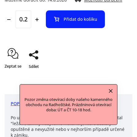
Přidat do košíku
Zeptat se
Sdílet
Pozor změna otevírací doby našeho kamenného
POPIS
DISKUZE
obchodu na Radhošťské. Prázdninová otevírací
doba: ÚT a ČT 10-18 hod.
Po uzavření továrny, ve které byla vyrobena se z ní stal
"ležák", tak my nazýváme materiály, které zůstaly
opuštěné a nevyužité nebo v nejhorším případě určené
k zániku.