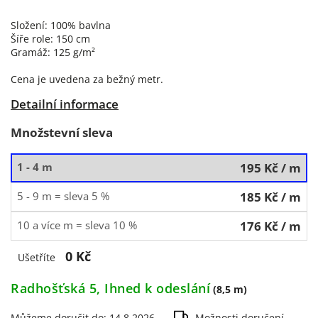
Složení: 100% bavlna
Šíře role: 150 cm
Gramáž: 125 g/m²
Cena je uvedena za bežný metr.
Detailní informace
Množstevní sleva
1 - 4 m
195 Kč
/ m
5 - 9 m = sleva 5 %
185 Kč
/ m
10 a více m = sleva 10 %
176 Kč
/ m
0 Kč
Ušetříte
Radhošťská 5, Ihned k odeslání
(8,5 m)
Můžeme doručit do:
14.8.2026
Možnosti doručení