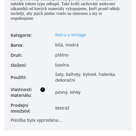
nabídek tohoto typu odkupů. Také kvůli zachování soukromí
zákazníků od kterých materiály vykupujeme, kteří prostě někdy
nechtějí, aby jejich jméno viselo na internetu a my to
respektujeme.
Retro a Vintage
Kategorie
:
bílá, modrá
Barva
:
plátno
Druh
:
bavlna
Složení
:
šaty, kalhoty, bytové, halenka,
Použití
:
dekorační
Vlastnosti
?
pevný, lehký
materiálu
:
Prodejní
Metráž
množství
:
Položka byla vyprodána…