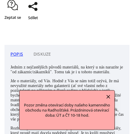
Zeptat se
Sdílet
POPIS
DISKUZE
Jedním z nejčastějších původů materiálů, na který u nás narazíte je
"od zákaznic/zákazníků". Tomu tak je i u tohoto materiálu.
Jde o materiály, od Vás. Hodně z Vás se nám totiž ozývá, že má
nevyužité materiály nebo galanterii (ať své vlastní nebo z
pozůstalosti po některém z členů rodiny a blízkých) a jestli
bychom tyto materiály nechtěli odkoupit. Často to jsou nevyužité
materiály po babičce, která celý život šila, mamince, která byla
Pozor změna otevírací doby našeho kamenného
švadlena či krejčová nebo někdo z rodiny, kdo třeba s látkami
obchodoval a zavřel své podnikání. A nebo to byl přímo člověk,
obchodu na Radhošťské. Prázdninová otevírací
který to třeba se svými zásobami přehnal a musel usoudit, že je čas
doba: ÚT a ČT 10-18 hod.
vše poslat dál a udělat čistku. Ano, známe to všichni:)
Rozhodli jsme se takto souhrnně popisovat a označovat materiály,
které prostě mají docela podobný původ. Je to kvůli množství