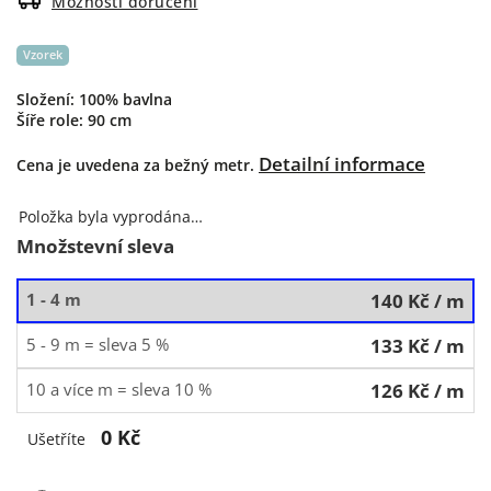
Možnosti doručení
Vzorek
Složení: 100% bavlna
Šíře role: 90 cm
Detailní informace
Cena je uvedena za bežný metr.
Položka byla vyprodána…
Množstevní sleva
1 - 4 m
140 Kč
/ m
5 - 9 m = sleva 5 %
133 Kč
/ m
10 a více m = sleva 10 %
126 Kč
/ m
0 Kč
Ušetříte