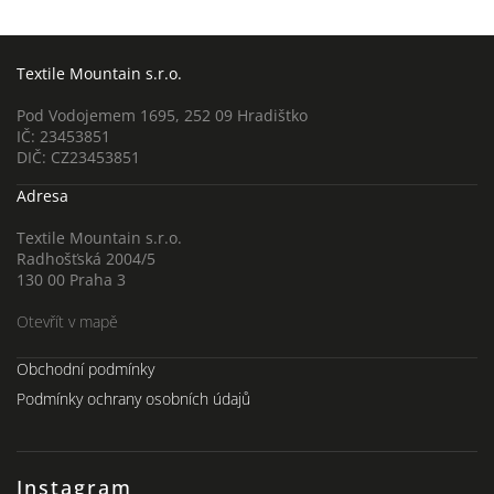
Textile Mountain s.r.o.
Pod Vodojemem 1695, 252 09 Hradištko
IČ: 23453851
DIČ: CZ23453851
Adresa
Textile Mountain s.r.o.
Radhošťská 2004/5
130 00 Praha 3
Otevřít v mapě
Obchodní podmínky
Podmínky ochrany osobních údajů
Instagram