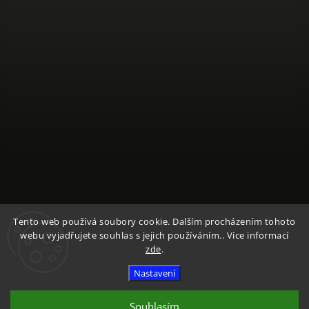
Sledovat na Instagramu
Tento web používá soubory cookie. Dalším procházením tohoto
webu vyjadřujete souhlas s jejich používáním.. Více informací
zde
.
Copyright 2026
Textile Mountain - E-Shop
. Všechna práva
vyhrazena.
Nastavení
Vytvořil
Shoptet
| Design
Shoptak.cz
Souhlasím