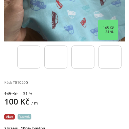
145 Kč
–31 %
Kód:
T010205
145 Kč
–31 %
100 Kč
/ m
Akce
Vzorek
Složení: 100% bavlna