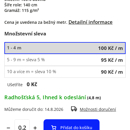
Šíře role: 140 cm
Gramáž: 115 g/m²
Detailní informace
Cena je uvedena za bežný metr.
Množstevní sleva
1 - 4 m
100 Kč
/ m
5 - 9 m = sleva 5 %
95 Kč
/ m
10 a více m = sleva 10 %
90 Kč
/ m
0 Kč
Ušetříte
Radhošťská 5, Ihned k odeslání
(4,8 m)
Můžeme doručit do:
14.8.2026
Možnosti doručení
Přidat do košíku