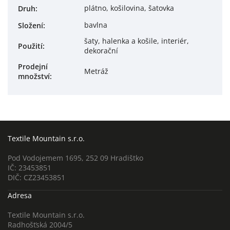
plátno, košilovina, šatovka
Druh
:
bavlna
Složení
:
šaty, halenka a košile, interiér,
Použití
:
dekorační
Prodejní
Metráž
množství
:
Textile Mountain s.r.o.
Pod Vodojemem 1695, 252 09 Hradištko
IČ: 23453851
DIČ: CZ23453851
Adresa
Textile Mountain s.r.o.
Radhošťská 2004/5