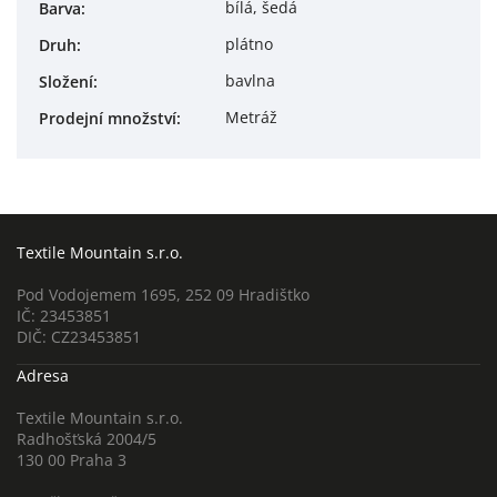
bílá, šedá
Barva
:
plátno
Druh
:
bavlna
Složení
:
Metráž
Prodejní množství
:
Textile Mountain s.r.o.
Pod Vodojemem 1695, 252 09 Hradištko
IČ: 23453851
DIČ: CZ23453851
Adresa
Textile Mountain s.r.o.
Radhošťská 2004/5
130 00 Praha 3