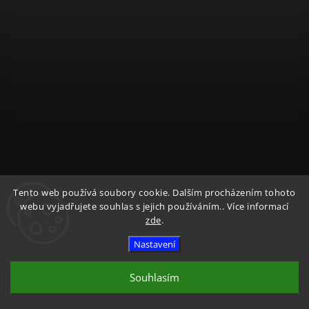
Sledovat na Instagramu
Tento web používá soubory cookie. Dalším procházením tohoto
webu vyjadřujete souhlas s jejich používáním.. Více informací
zde
.
Copyright 2026
Textile Mountain - E-Shop
. Všechna práva
vyhrazena.
Nastavení
Vytvořil
Shoptet
| Design
Shoptak.cz
Souhlasím