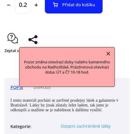
Přidat do košíku
Zeptat se
Sdílet
Pozor změna otevírací doby našeho kamenného
obchodu na Radhošťské. Prázdninová otevírací
doba: ÚT a ČT 10-18 hod.
POPIS
DISKUZE
I tento materiál pochází se zavřené prodejny látek a galanterie v
Bratislavě. Látky by jinak zůstaly ležet ladem, tak jsme je
odkoupili a snažíme se je nabídnout k dalšímu využití.
Ostatní zachráněné látky
Kategorie
: