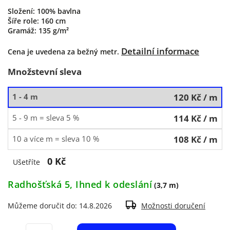
Složení: 100% bavlna
Šíře role: 160 cm
Gramáž: 135 g/m²
Detailní informace
Cena je uvedena za bežný metr.
Množstevní sleva
1 - 4 m
120 Kč
/ m
5 - 9 m = sleva 5 %
114 Kč
/ m
10 a více m = sleva 10 %
108 Kč
/ m
0 Kč
Ušetříte
Radhošťská 5, Ihned k odeslání
(3,7 m)
Můžeme doručit do:
14.8.2026
Možnosti doručení