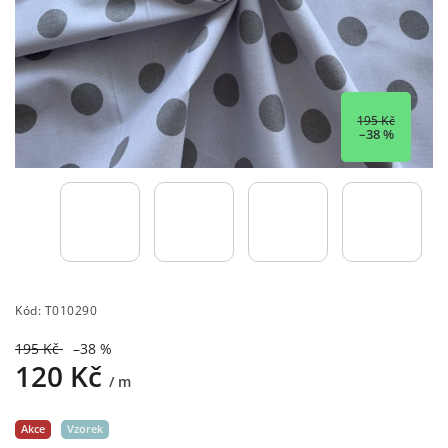
195 Kč
–38 %
Kód:
T010290
195 Kč
–38 %
120 Kč
/ m
Akce
Vzorek