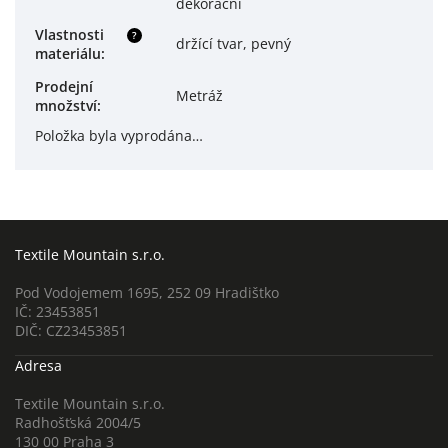
dekorační
Vlastnosti
?
držící tvar, pevný
materiálu
:
Prodejní
Metráž
množství
:
Položka byla vyprodána…
Textile Mountain s.r.o.
Pod Vodojemem 1695, 252 09 Hradištko
IČ: 23453851
DIČ: CZ23453851
Adresa
Textile Mountain s.r.o.
Radhošťská 2004/5
130 00 Praha 3