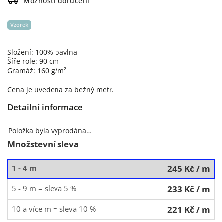
Možnosti doručení
Vzorek
Složení: 100% bavlna
Šíře role: 90 cm
Gramáž: 160 g/m²
Cena je uvedena za bežný metr.
Detailní informace
Položka byla vyprodána…
Množstevní sleva
1 - 4 m
245 Kč
/ m
5 - 9 m = sleva 5 %
233 Kč
/ m
10 a více m = sleva 10 %
221 Kč
/ m