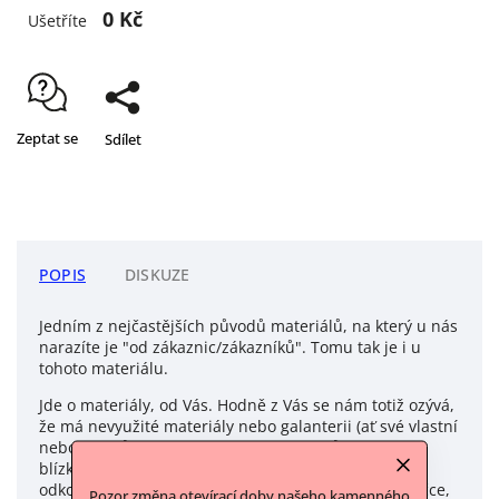
0 Kč
Ušetříte
Zeptat se
Sdílet
POPIS
DISKUZE
Jedním z nejčastějších původů materiálů, na který u nás
narazíte je "od zákaznic/zákazníků". Tomu tak je i u
tohoto materiálu.
Jde o materiály, od Vás. Hodně z Vás se nám totiž ozývá,
že má nevyužité materiály nebo galanterii (ať své vlastní
nebo z pozůstalosti po některém z členů rodiny a
blízkých) a jestli bychom tyto materiály nechtěli
odkoupit. Často to jsou nevyužité materiály po babičce,
Pozor změna otevírací doby našeho kamenného