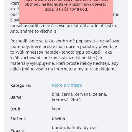
která celý život šila, mamince, která byla švadlena či
obchodu na Radhošťské. Prázdninová otevírací
krejčová nebo někdo z rodiny, kdo třeba s látkami
doba: ÚT a ČT 10-18 hod.
obchodoval a zavřel své podnikání. A nebo to byl přímo
člověk, který to třeba se svými zásobami přehnal a
musel usoudit, že je čas vše poslat dál a udělat čistku.
Ano, známe to všichni:)
Rozhodli jsme se takto souhrnně popisovat a označovat
materiály, které prostě mají docela podobný původ. Je
to kvůli množství nabídek tohoto typu odkupů. Také
kvůli zachování soukromí zákazníků od kterých
materiály vykupujeme, kteří prostě někdy nechtějí, aby
jejich jméno viselo na internetu a my to respektujeme.
Retro a Vintage
Kategorie
:
bílá, černá, červená, zelená,
Barva
:
krémová, žlutá
kepr
Druh
:
bavlna
Složení
:
bunda, kalhoty, bytové,
Použití
: