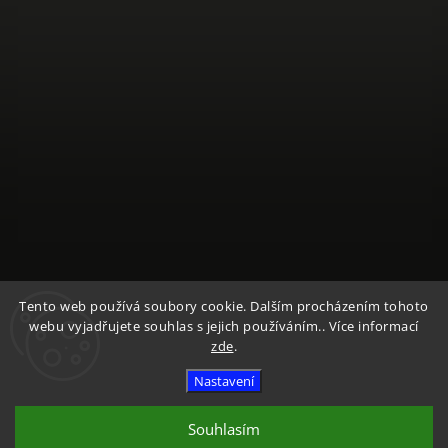
Sledovat na Instagramu
Tento web používá soubory cookie. Dalším procházením tohoto
webu vyjadřujete souhlas s jejich používáním.. Více informací
zde
.
Copyright 2026
Textile Mountain - E-Shop
. Všechna práva
vyhrazena.
Nastavení
Vytvořil
Shoptet
| Design
Shoptak.cz
Souhlasím