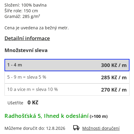
Složení: 100% bavlna
Šíře role: 150 cm
Gramáž: 285 g/m²
Cena je uvedena za bežný metr.
Detailní informace
Množstevní sleva
1 - 4 m
300 Kč
/ m
5 - 9 m = sleva 5 %
285 Kč
/ m
10 a více m = sleva 10 %
270 Kč
/ m
0 Kč
Ušetříte
Radhošťská 5, Ihned k odeslání
(>100 m)
Můžeme doručit do:
12.8.2026
Možnosti doručení