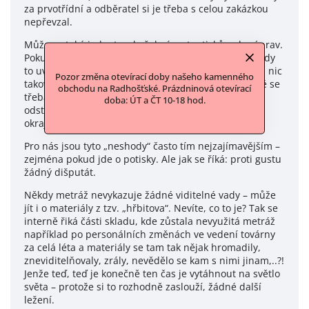
za prvotřídní a odběratel si je třeba s celou zakázkou
nepřevzal.
Může se také jednat o zkušební metry tisků nebo úprav.
Pokud má materiál viditelnou či technickou vadu, vždy
to uvádíme u konkrétního produktu. Pokud u popisu nic
Pozor změna otevírací doby našeho kamenného
takového nenajdete, jedná se zpravidla o látky, které se
obchodu na Radhošťské. Prázdninová otevírací
třeba jen barevně neshodovaly s požadovaným
doba: ÚT a ČT 10-18 hod.
odstínem, nebo měly drobné nepravidelnosti na
okrajích apod.
Pro nás jsou tyto „neshody“ často tím nejzajímavějším –
zejména pokud jde o potisky. Ale jak se říká: proti gustu
žádný dišputát.
Někdy metráž nevykazuje žádné viditelné vady – může
jít i o materiály z tzv. „hřbitova“. Nevíte, co to je? Tak se
interně řiká části skladu, kde zůstala nevyužitá metráž
například po personálních změnách ve vedení továrny
za celá léta a materiály se tam tak nějak hromadily,
zneviditelňovaly, zrály, nevědělo se kam s nimi jinam,..?!
Jenže teď, teď je konečně ten čas je vytáhnout na světlo
světa – protože si to rozhodně zaslouží, žádné další
ležení.