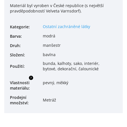
Materiál byl vyroben v České republice (s největší
pravděpodobností Velveta Varnsdorf).
Ostatní zachráněné látky
Kategorie
:
modrá
Barva
:
manšestr
Druh
:
bavlna
Složení
:
bunda, kalhoty, sako, interiér,
Použití
:
bytové, dekorační, čalounické
?
Vlastnosti
pevný, měkký
materiálu
:
Prodejní
Metráž
množství
: