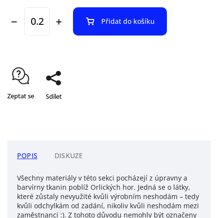
Přidat do košíku
Zeptat se
Sdílet
POPIS
DISKUZE
Všechny materiály v této sekci pocházejí z úpravny a
barvírny tkanin poblíž Orlických hor. Jedná se o látky,
které zůstaly nevyužité kvůli výrobním neshodám – tedy
kvůli odchylkám od zadání, nikoliv kvůli neshodám mezi
zaměstnanci :). Z tohoto důvodu nemohly být označeny