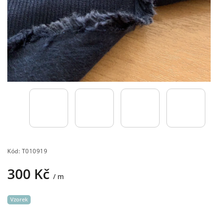
Kód:
T010919
300 Kč
/ m
Vzorek