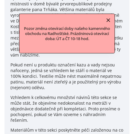
místnosti v domě bývalé prvorepublikové prodejny
galanterie pana Trňáka. Většina materiálů byla
vyrobena v prvorepublikové Sochorově textilní továrně
ve Dvoře Králové nebo v Keyzlarově továrně v Červeném
Kostelci. Jedná se o metráže krajek a bavlněných pláten
Pozor změna otevírací doby našeho kamenného
s tisky. Dále o flanely a damašky převážně z
obchodu na Radhošťské. Prázdninová otevírací
meziválečného období. Část ukrytého textilního majetku
doba: ÚT a ČT 10-18 hod.
před zabavením byla poškozena vlhkostí, ale převážná
většina se zachovala ve velmi dobrém stavu. A právě ty
vám nabízíme.
Pokud není u produktu označení kazu a vady nejsou
nafoceny, jedná se vzhledem ke stáří o materiál ve
100% kondici. Textilie může nést maximálně nepatrnou
patinu, materiál není zteřelý a je použitelný pro výrobu
(nejenom) oděvu.
Vzhledem k celkovému množství návinů této sekce se
může stát, že objevíme nedokonalost na metráži v
objednávce dodatečně při kompletaci. Proto prosíme o
pochopení, pokud se Vám ozveme s náhradním
řešením.
Materiálům v této sekci poskytněte péči založenou na co