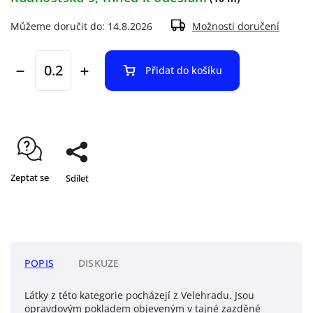
Můžeme doručit do:
14.8.2026
Možnosti doručení
Přidat do košíku
Zeptat se
Sdílet
POPIS
DISKUZE
Látky z této kategorie pocházejí z Velehradu. Jsou
opravdovým pokladem objeveným v tajné zazděné