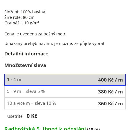
Složení: 100% bavlna
Šíře role: 80 cm
Gramáž: 110 g/m²
Cena je uvedena za bežný metr.
Umazaný přehyb návinu, je možné, že půjde vyprat.
Detailní informace
Množstevní sleva
1 - 4 m
400 Kč
/ m
5 - 9 m = sleva 5 %
380 Kč
/ m
10 a více m = sleva 10 %
360 Kč
/ m
0 Kč
Ušetříte
Radhošťská 5, Ihned k odeslání
(10 m)