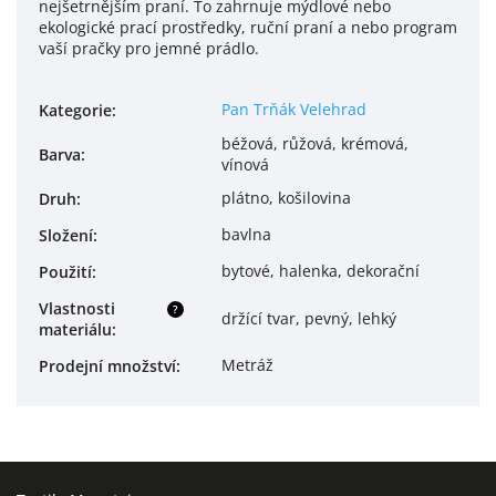
nejšetrnějším praní. To zahrnuje mýdlové nebo
ekologické prací prostředky, ruční praní a nebo program
vaší pračky pro jemné prádlo.
Pan Trňák Velehrad
Kategorie
:
béžová, růžová, krémová,
Barva
:
vínová
plátno, košilovina
Druh
:
bavlna
Složení
:
bytové, halenka, dekorační
Použití
:
Vlastnosti
?
držící tvar, pevný, lehký
materiálu
:
Metráž
Prodejní množství
: