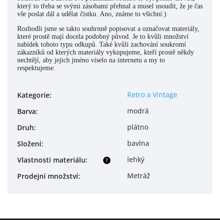
který to třeba se svými zásobami přehnal a musel usoudit, že je čas
vše poslat dál a udělat čistku. Ano, známe to všichni:)
Rozhodli jsme se takto souhrnně popisovat a označovat materiály,
které prostě mají docela podobný původ. Je to kvůli množství
nabídek tohoto typu odkupů. Také kvůli zachování soukromí
zákazníků od kterých materiály vykupujeme, kteří prostě někdy
nechtějí, aby jejich jméno viselo na internetu a my to
respektujeme.
Retro a Vintage
Kategorie
:
modrá
Barva
:
plátno
Druh
:
bavlna
Složení
:
lehký
Vlastnosti materiálu
:
?
Metráž
Prodejní množství
: