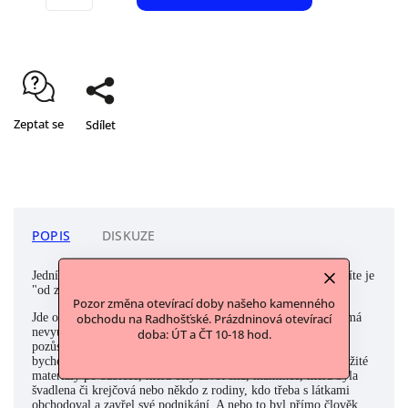
Zeptat se
Sdílet
POPIS
DISKUZE
Jedním z nejčastějších původů materiálů, na který u nás narazíte je
"od zákaznic/zákazníků". Tomu tak je i u tohoto materiálu.
Pozor změna otevírací doby našeho kamenného
Jde o materiály, od Vás. Hodně z Vás se nám totiž ozývá, že má
obchodu na Radhošťské. Prázdninová otevírací
nevyužité materiály nebo galanterii (ať své vlastní nebo z
doba: ÚT a ČT 10-18 hod.
pozůstalosti po některém z členů rodiny a blízkých) a jestli
bychom tyto materiály nechtěli odkoupit. Často to jsou nevyužité
materiály po babičce, která celý život šila, mamince, která byla
švadlena či krejčová nebo někdo z rodiny, kdo třeba s látkami
obchodoval a zavřel své podnikání. A nebo to byl přímo člověk,