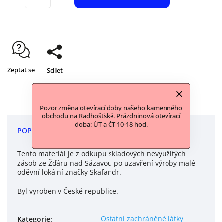
Zeptat se
Sdílet
Pozor změna otevírací doby našeho kamenného
obchodu na Radhošťské. Prázdninová otevírací
doba: ÚT a ČT 10-18 hod.
POPIS
DISKUZE
Tento materiál je z odkupu skladových nevyužitých
zásob ze Žďáru nad Sázavou po uzavření výroby malé
oděvní lokální značky Skafandr.
Byl vyroben v České republice.
Ostatní zachráněné látky
Kategorie
: