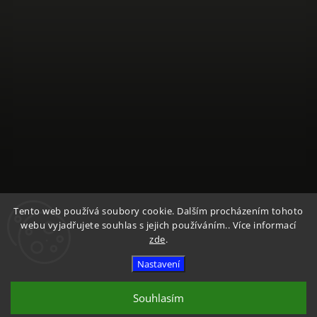
Sledovat na Instagramu
Tento web používá soubory cookie. Dalším procházením tohoto
webu vyjadřujete souhlas s jejich používáním.. Více informací
zde
.
Copyright 2026
Textile Mountain - E-Shop
. Všechna práva
vyhrazena.
Nastavení
Vytvořil
Shoptet
| Design
Shoptak.cz
Souhlasím