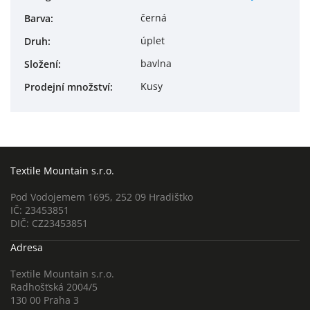
černá
Barva
:
úplet
Druh
:
bavlna
Složení
:
Kusy
Prodejní množství
:
Textile Mountain s.r.o.
Pod Vodojemem 1695, 252 09 Hradištko
IČ: 23453851
DIČ: CZ23453851
Adresa
Textile Mountain s.r.o.
Radhošťská 2004/5
130 00 Praha 3