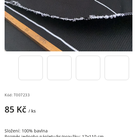
Kód:
T007233
85 Kč
/ ks
Složení: 100% bavlna
Rozměr jednoho nápletu/ks/proužku: 17x110 cm