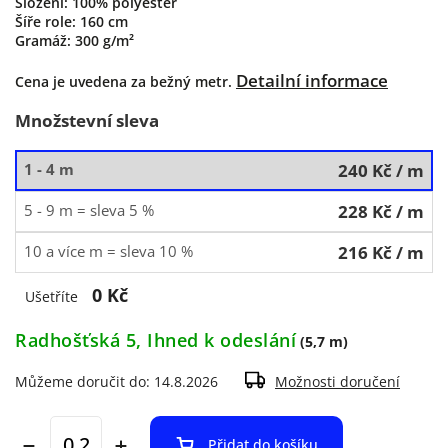
Složení: 100% polyester
Šíře role: 160 cm
Gramáž: 300 g/m²
Detailní informace
Cena je uvedena za bežný metr.
Množstevní sleva
1 - 4 m
240 Kč
/ m
5 - 9 m = sleva 5 %
228 Kč
/ m
10 a více m = sleva 10 %
216 Kč
/ m
0 Kč
Ušetříte
Radhošťská 5, Ihned k odeslání
(5,7 m)
Můžeme doručit do:
14.8.2026
Možnosti doručení
Přidat do košíku