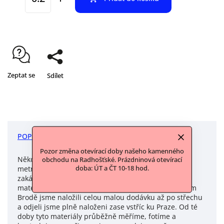
Zeptat se
Sdílet
POPIS
DISKUZE
Pozor změna otevírací doby našeho kamenného
Někdy je příběh materiálů jednoduchý: Nevyužitá
obchodu na Radhošťské. Prázdninová otevírací
doba: ÚT a ČT 10-18 hod.
metráž od paní z Českého Brodu, která se šitím na
zakázku živila, ale rozhodla se již nepokračovat a
materiály nám odprodala k dalšímu využití. V Českém
Brodě jsme naložili celou malou dodávku až po střechu
a odjeli jsme plně naloženi zase vstříc ku Praze. Od té
doby tyto materiály průběžně měříme, fotíme a