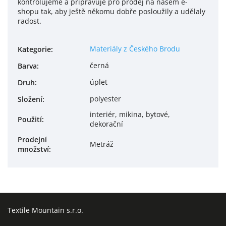
kontrolujeme a připravuje pro prodej na našem e-
shopu tak, aby ještě někomu dobře posloužily a udělaly
radost.
Materiály z Českého Brodu
Kategorie
:
černá
Barva
:
úplet
Druh
:
polyester
Složení
:
interiér, mikina, bytové,
Použití
:
dekorační
Prodejní
Metráž
množství
:
Textile Mountain s.r.o.