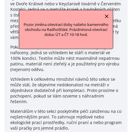
ve Dvoře Králové nebo v Keyzlarově továrně v Červeném
Kostelci. Jedná se o metráže krajek a bavlněných pláten
s tisky. Dále o flanely a damašky převážně z
meziválečného období. Část ukrytého textilního majetku
Pozor změna otevírací doby našeho kamenného
před zabavením byla poškozena vlhkostí, ale převážná
obchodu na Radhošťské. Prázdninová otevírací
většina se zachovala ve velmi dobrém stavu. A právě ty
doba: ÚT a ČT 10-18 hod.
vám nabízíme.
Pokud není u produktu označení kazu a vady nejsou
nafoceny, jedná se vzhledem ke stáří o materiál ve
100% kondici. Textilie může nést maximálně nepatrnou
patinu, materiál není zteřelý a je použitelný pro výrobu
(nejenom) oděvu.
Vzhledem k celkovému množství návinů této sekce se
může stát, že objevíme nedokonalost na metráži v
objednávce dodatečně při kompletaci. Proto prosíme o
pochopení, pokud se Vám ozveme s náhradním
řešením.
Materiálům v této sekci poskytněte péči založenou na co
nejšetrnějším praní. To zahrnuje mýdlové nebo
ekologické prací prostředky, ruční praní a nebo program
vaší pračky pro jemné prádlo.