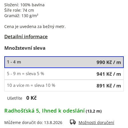
Složení: 100% bavlna
Šíře role: 74 cm
Gramáž: 130 g/m²
Cena je uvedena za bežný metr.
Detailní informace
Množstevní sleva
1 - 4 m
990 Kč
/ m
5 - 9 m = sleva 5 %
941 Kč
/ m
10 a více m = sleva 10 %
891 Kč
/ m
0 Kč
Ušetříte
Radhošťská 5, Ihned k odeslání
(13,2 m)
Můžeme doručit do:
13.8.2026
Možnosti doručení