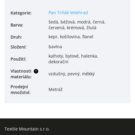
Pan Trňák Velehrad
Kategorie
:
šedá, béžová, modrá, černá,
Barva
:
červená, krémová, žlutá
kepr, košilovina, flanel
Druh
:
bavlna
Složení
:
kalhoty, bytové, halenka,
Použití
:
dekorační
Vlastnosti
?
vzdušný, pevný, měkký
materiálu
:
Prodejní
Metráž
množství
:
Textile Mountain s.r.o.