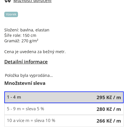
Možnosti doručení
Vzorek
Složení: bavlna, elastan
Šíře role: 150 cm
Gramáž: 270 g/m²
Cena je uvedena za bežný metr.
Detailní informace
Položka byla vyprodána…
Množstevní sleva
1 - 4 m
295 Kč
/ m
5 - 9 m = sleva 5 %
280 Kč
/ m
10 a více m = sleva 10 %
266 Kč
/ m