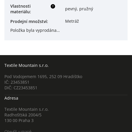
Vlastnosti
?
pevný, pružný
materiálu
:
Metráž
Prodejní množství
:
Položka byla vyprodána…
Textile Mountain s.r.o.
Pod Vodojemem 1695, 252 09 Hradištko
IČ: 23453851
DIČ: CZ23453851
Adresa
Textile Mountain s.r.o.
Radhošťská 2004/5
130 00 Praha 3
Otevřít v mapě