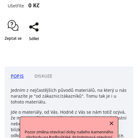
0 Kč
Ušetříte
Zeptat se
Sdílet
POPIS
DISKUZE
Jedním z nejčastějších původů materiálů, na který u nás
narazíte je "od zákaznic/zákazníků". Tomu tak je i u
tohoto materiálu.
Jde o materiály, od Vás. Hodně z Vás se nám totiž ozývá,
že má nevyužité materiály nebo galanterii (ať své vlastní
nebo z pozůstalosti po některém z členů rodiny a
blízkých) a jestli bychom tyto materiály nechtěli
Pozor změna otevírací doby našeho kamenného
odkoupit. Často to jsou nevyužité materiály po babičce,
obchodu na Radhošťské. Prázdninová otevírací