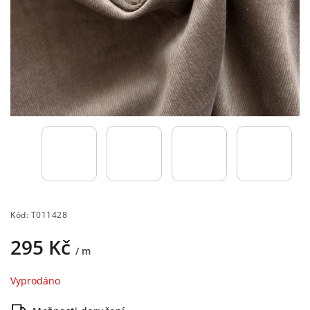
Kód:
T011428
295 Kč
/ m
Vyprodáno