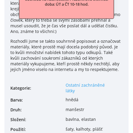
která celý život šila, mamince, která byla švadlena či
doba: ÚT a ČT 10-18 hod.
krejčová nebo někdo z rodiny, kdo třeba s látkami
obchodoval a zavřel své podnikání. A nebo to byl přímo
člověk, který to třeba se svými zásobami přehnal a
musel usoudit, že je čas vše poslat dál a udělat čistku.
Ano, známe to všichni:)
Rozhodli jsme se takto souhrnně popisovat a označovat
materiály, které prostě mají docela podobný původ. Je
to kvůli množství nabídek tohoto typu odkupů. Také
kvůli zachování soukromí zákazníků od kterých
materiály vykupujeme, kteří prostě někdy nechtějí, aby
jejich jméno viselo na internetu a my to respektujeme.
Ostatní zachráněné
Kategorie
:
látky
hnědá
Barva
:
manšestr
Druh
:
bavlna, elastan
Složení
:
šaty, kalhoty, plášť
Použití
: