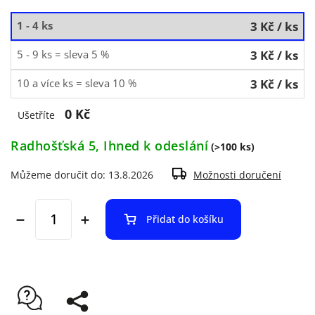
1 - 4 ks
3 Kč
/ ks
5 - 9 ks = sleva 5 %
3 Kč
/ ks
10 a více ks = sleva 10 %
3 Kč
/ ks
0 Kč
Ušetříte
Radhošťská 5, Ihned k odeslání
(>100 ks)
Můžeme doručit do:
13.8.2026
Možnosti doručení
Přidat do košíku