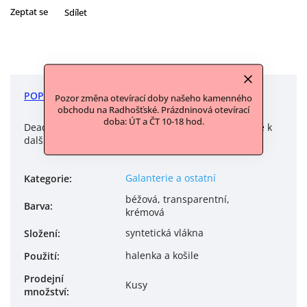
Zeptat se
Sdílet
POPIS
DISKUZE
Pozor změna otevírací doby našeho kamenného
obchodu na Radhošťské. Prázdninová otevírací
doba: ÚT a ČT 10-18 hod.
Deadstock materiál od Klárky z Akari, který nabízíme k
dalšímu upotřebení.
Galanterie a ostatní
Kategorie
:
béžová, transparentní,
Barva
:
krémová
syntetická vlákna
Složení
:
halenka a košile
Použití
:
Prodejní
Kusy
množství
: