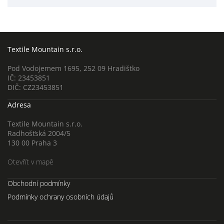
Textile Mountain s.r.o.
Pod Vodojemem 1695, 252 09 Hradištko
IČ: 23453851
DIČ: CZ23453851
Adresa
Textile Mountain s.r.o.
Radhošťská 2004/5
130 00 Praha 3
Otevřít v mapě
Obchodní podmínky
Podmínky ochrany osobních údajů