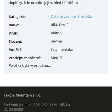
doplňky, kde oceníte její vzhled i funkčnost.
Ostatní zachráněné látky
Kategorie
:
bílá, černá
Barva
:
plátno
Druh
:
bavlna
Složení
:
šaty, halenka
Použití
:
Metráž
Prodejní množství
:
Položka byla vyprodána…
Textile Mountain s.r.o.
Pod Vodojemem 1695, 252 09 Hradištko
IČ: 23453851