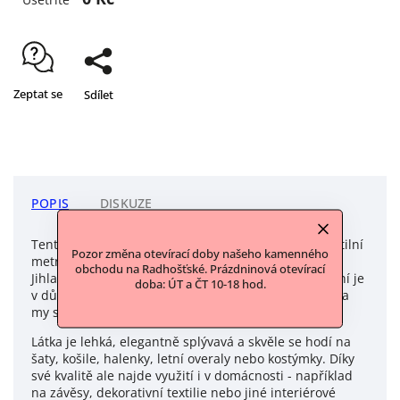
Zeptat se
Sdílet
POPIS
DISKUZE
Tento materiál pochází ze zrušeného obchodu s textilní
Pozor změna otevírací doby našeho kamenného
metráží v Jihlavě. Odkoupili jsme ho od paní, která v
obchodu na Radhošťské. Prázdninová otevírací
Jihlavě měla obchod s látkami už před revolucí a nyní je
doba: ÚT a ČT 10-18 hod.
v důchodu. Některé materiály jí z podnikání zůstaly a
my se je teď skrze vás snažíme poslat dále.
Látka je lehká, elegantně splývavá a skvěle se hodí na
šaty, košile, halenky, letní overaly nebo kostýmky. Díky
své kvalitě ale najde využití i v domácnosti - například
na závěsy, dekorativní textilie nebo jiné interiérové