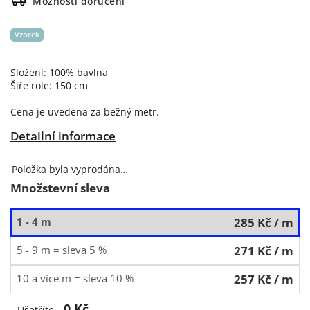
Možnosti doručení
Vzorek
Složení: 100% bavlna
Šíře role: 150 cm
Cena je uvedena za bežný metr.
Detailní informace
Položka byla vyprodána…
Množstevní sleva
1 - 4 m
285 Kč
/ m
5 - 9 m = sleva 5 %
271 Kč
/ m
10 a více m = sleva 10 %
257 Kč
/ m
0 Kč
Ušetříte