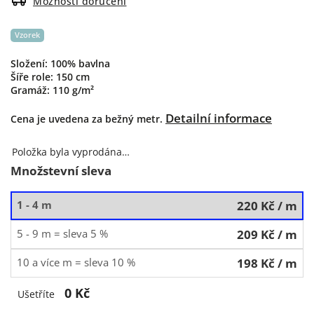
Možnosti doručení
Vzorek
Složení: 100% bavlna
Šíře role: 150 cm
Gramáž: 110 g/m²
Detailní informace
Cena je uvedena za bežný metr.
Položka byla vyprodána…
Množstevní sleva
1 - 4 m
220 Kč
/ m
5 - 9 m = sleva 5 %
209 Kč
/ m
10 a více m = sleva 10 %
198 Kč
/ m
0 Kč
Ušetříte