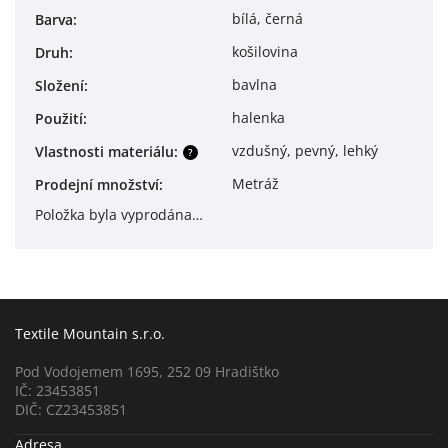
bílá, černá
Barva
:
košilovina
Druh
:
bavlna
Složení
:
halenka
Použití
:
vzdušný, pevný, lehký
Vlastnosti materiálu
:
?
Metráž
Prodejní množství
:
Položka byla vyprodána…
Textile Mountain s.r.o.
Pod Vodojemem 1695, 252 09 Hradištko
IČ: 23453851
DIČ: CZ23453851
Adresa