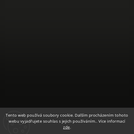
Sledovat na Instagramu
Tento web používá soubory cookie. Dalším procházením tohoto
webu vyjadřujete souhlas s jejich používáním.. Více informací
zde
.
Copyright 2026
Textile Mountain - E-Shop
. Všechna práva