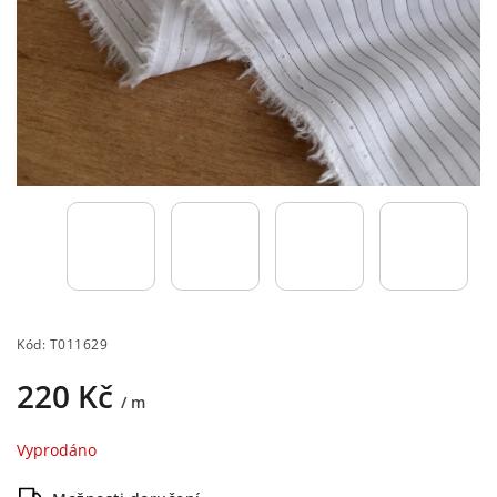
Kód:
T011629
220 Kč
/ m
Vyprodáno