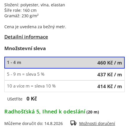
Složení: polyester, vlna, elastan
Šíře role: 160 cm
Gramáž: 230 g/m²
Cena je uvedena za bežný metr.
Detailní informace
Množstevní sleva
1 - 4 m
460 Kč
/ m
5 - 9 m = sleva 5 %
437 Kč
/ m
10 a více m = sleva 10 %
414 Kč
/ m
0 Kč
Ušetříte
Radhošťská 5, Ihned k odeslání
(20 m)
Můžeme doručit do:
14.8.2026
Možnosti doručení