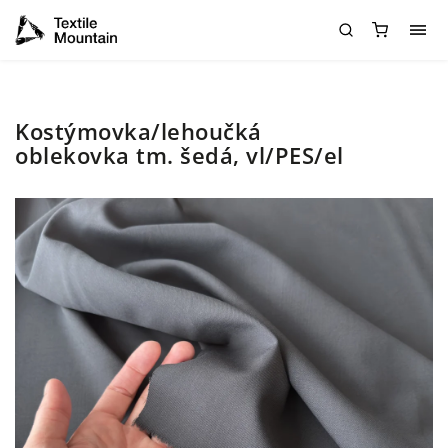
Kostýmovka/lehoučká
oblekovka tm. šedá, vl/PES/el