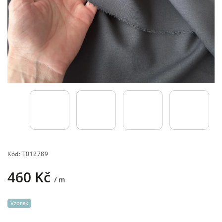
Kód:
T012789
460 Kč
/ m
Vzorek