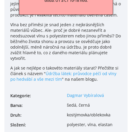
doba: ÚT a ČT 10-18 hod.
jejím celoživotním zkušenostem. Jelikož se navíc jedná o
původně českou, Italskou nebo Potrugalskou letitou
produkci, je i kvaklita těchto materiálů ověřena časem.
Vlna bez příměsi je snad jeden z nejkrásnějších
materiálů vůbec. Ale- proč je dobré nezanevřít a
neodsuzovat vlnu s polyesterem nebo jinou příměsí? Do
běžného života shonu a provozu se osvědčuje jako
odolnější, méně náročná na údržbu. Je proto dobré
zvážit hlavně to, co z daného materiálu plánujete
vytvořit.
A jak se nejlépe o takovéto materiály starat? Přečtěte si
článek s názvem "
Údržba látek: průvodce péčí od vlny
po hedvábí a vše mezi tím
" na našem blogu.
Dagmar Vybíralová
Kategorie
:
šedá, černá
Barva
:
kostýmovka/oblekovka
Druh
:
polyester, vlna, elastan
Složení
: