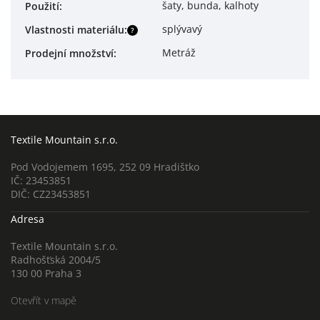
šaty, bunda, kalhoty
Použití
:
splývavý
Vlastnosti materiálu
:
?
Metráž
Prodejní množství
:
Textile Mountain s.r.o.
Pod Vodojemem 1695, 252 09 Hradištko
IČ: 23453851
DIČ: CZ23453851
Adresa
Textile Mountain s.r.o.
Radhošťská 2004/5
130 00 Praha 3
Otevřít v mapě