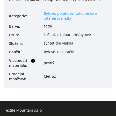
Bytové, potahové, čalounické a
Kategorie
:
interiérové látky
šedá
Barva
:
koženka, čalounické/bytové
Druh
:
syntetická vlákna
Složení
:
bytové, dekorační
Použití
:
Vlastnosti
?
pevný
materiálu
:
Prodejní
Metráž
množství
:
Textile Mountain s.r.o.