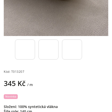
Kód:
T013207
345 Kč
/ m
Novinka
Složení: 100% syntetická vlákna
Šíře role: 140 cm