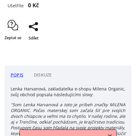
0 Kč
Ušetříte
Zeptat se
Sdílet
POPIS
DISKUZE
Lenka Harvanová, zakladatelka e-shopu Milena Organic,
svůj obchod popsala následujícími slovy:
"Som Lenka Harvanová a toto je príbeh značky MiLENA
ORGANIC. Počas materskej som začala šiť pre svojich
dvoch chlapcov a veľmi ma to chytilo. V našej rodine, ale
aj v Trenčíne, odkiaľ pochádzam, je krajčírstvo tradíciou.
Postupom času som hľadala na svoje projekty materiály,
ktoré by boli ohľaduplnejšie k prírode. Chcela som zlúčiť