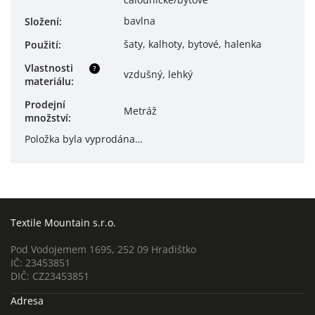
bavlna
Složení
:
šaty, kalhoty, bytové, halenka
Použití
:
Vlastnosti
?
vzdušný, lehký
materiálu
:
Prodejní
Metráž
množství
:
Položka byla vyprodána…
Textile Mountain s.r.o.
Pod Vodojemem 1695, 252 09 Hradištko
IČ: 23453851
DIČ: CZ23453851
Adresa