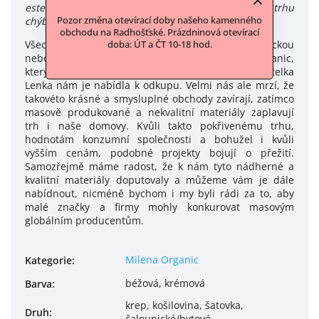
estetiku s udržateľnosťou. To mi na slovenskom trhu
Pozor změna otevírací doby našeho kamenného
chýbalo a tak vznikol projekt MiLENA ORGANIC."
obchodu na Radhošťské. Prázdninová otevírací
Všechny materiály v této sekci jsou zbylou organickou
doba: ÚT a ČT 10-18 hod.
nebo certifikovanou metráží z e-shopu Milena Organic,
který bohužel ukončil svůj provoz. Původní majitelka
Lenka nám je nabídla k odkupu. Velmi nás ale mrzí, že
takovéto krásné a smysluplné obchody zavírají, zatímco
masově produkované a nekvalitní materiály zaplavují
trh i naše domovy. Kvůli takto pokřivenému trhu,
hodnotám konzumní společnosti a bohužel i kvůli
vyšším cenám, podobné projekty bojují o přežití.
Samozřejmě máme radost, že k nám tyto nádherné a
kvalitní materiály doputovaly a můžeme vám je dále
nabídnout, nicméně bychom i my byli rádi za to, aby
malé značky a firmy mohly konkurovat masovým
globálním producentům.
Milena Organic
Kategorie
:
béžová, krémová
Barva
:
krep, košilovina, šatovka,
Druh
:
čalounické/bytové