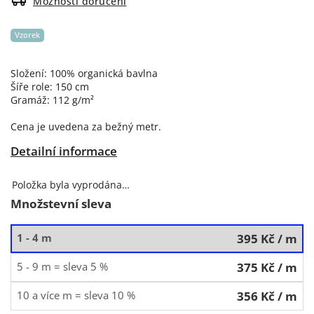
Možnosti doručení
Vzorek
Složení: 100% organická bavlna
Šíře role: 150 cm
Gramáž: 112 g/m²
Cena je uvedena za bežný metr.
Detailní informace
Položka byla vyprodána…
Množstevní sleva
1 - 4 m
395 Kč
/ m
5 - 9 m = sleva 5 %
375 Kč
/ m
10 a více m = sleva 10 %
356 Kč
/ m