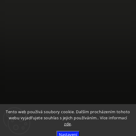
Sledovat na Instagramu
Tento web používá soubory cookie. Dalším procházením tohoto
webu vyjadřujete souhlas s jejich používáním.. Více informací
zde
.
Copyright 2026
Textile Mountain - E-Shop
. Všechna práva
vyhrazena.
Nastavení