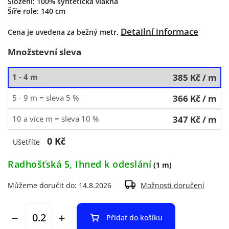
Složení: 100% syntetická vlákna
Šíře role: 140 cm
Detailní informace
Cena je uvedena za bežný metr.
Množstevní sleva
1 - 4 m
385 Kč
/ m
5 - 9 m = sleva 5 %
366 Kč
/ m
10 a více m = sleva 10 %
347 Kč
/ m
0 Kč
Ušetříte
Radhošťská 5, Ihned k odeslání
(1 m)
Můžeme doručit do:
14.8.2026
Možnosti doručení
Přidat do košíku