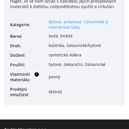
Hager, že se nám ozvali s nabídkou jejich přebytkových
materiálů k dalšímu zodpovědnému využití a cirkulaci.
Bytové, potahové, čalounické a
Kategorie
:
interiérové látky
šedá, hnědá
Barva
:
koženka, čalounické/bytové
Druh
:
syntetická vlákna
Složení
:
bytové, dekorační, čalounické
Použití
:
Vlastnosti
?
pevný
materiálu
:
Prodejní
Metráž
množství
: