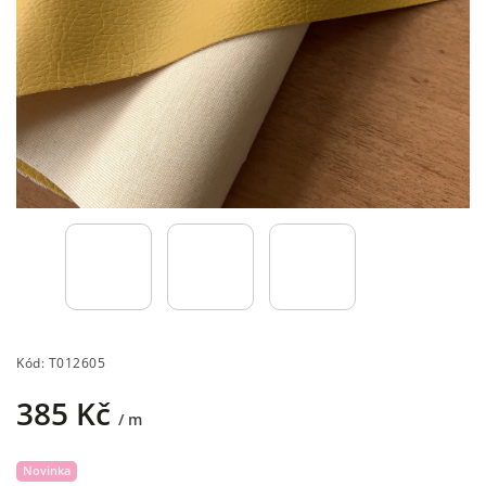
Kód:
T012605
385 Kč
/ m
Novinka