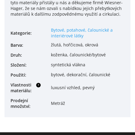
tyto materiály přistály u nás a děkujeme firmě Wiesner-
Hager, že se nám ozvali s nabídkou jejich přebytkových
materiálů k dalšímu zodpovědnému využití a cirkulaci.
Bytové, potahové, čalounické a
Kategorie
:
interiérové látky
žlutá, hořčicová, okrová
Barva
:
koženka, čalounické/bytové
Druh
:
syntetická vlákna
Složení
:
bytové, dekorační, čalounické
Použití
:
Vlastnosti
?
luxusní vzhled, pevný
materiálu
:
Prodejní
Metráž
množství
: