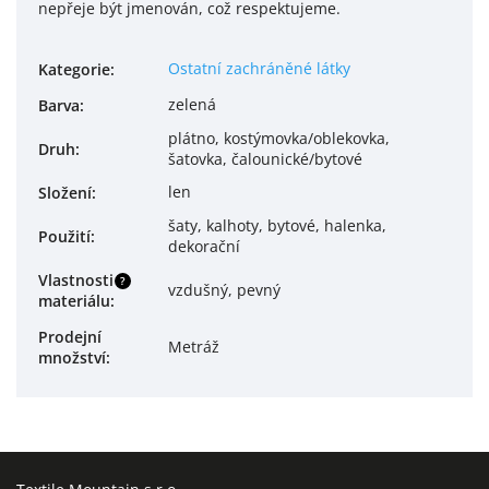
nepřeje být jmenován, což respektujeme.
Ostatní zachráněné látky
Kategorie
:
zelená
Barva
:
plátno, kostýmovka/oblekovka,
Druh
:
šatovka, čalounické/bytové
len
Složení
:
šaty, kalhoty, bytové, halenka,
Použití
:
dekorační
Vlastnosti
?
vzdušný, pevný
materiálu
:
Prodejní
Metráž
množství
: