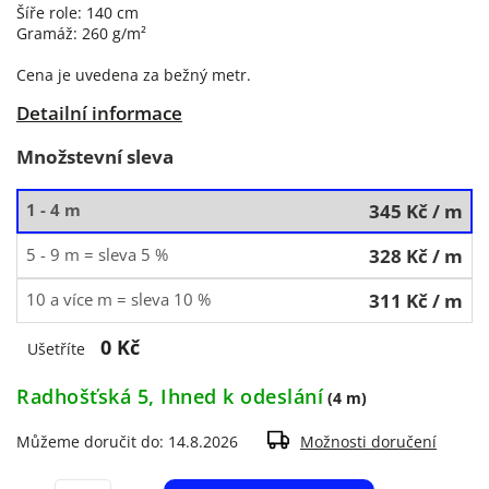
Šíře role: 140 cm
Gramáž: 260 g/m²
Cena je uvedena za bežný metr.
Detailní informace
Množstevní sleva
1 - 4 m
345 Kč
/ m
5 - 9 m = sleva 5 %
328 Kč
/ m
10 a více m = sleva 10 %
311 Kč
/ m
0 Kč
Ušetříte
Radhošťská 5, Ihned k odeslání
(4 m)
Můžeme doručit do:
14.8.2026
Možnosti doručení