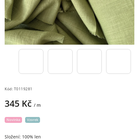
Kód:
T0119281
345 Kč
/ m
Novinka
Vzorek
Složení: 100% len