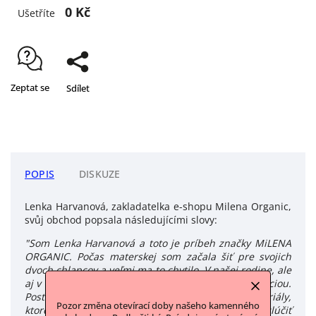
0 Kč
Ušetříte
Zeptat se
Sdílet
POPIS
DISKUZE
Lenka Harvanová, zakladatelka e-shopu Milena Organic,
svůj obchod popsala následujícími slovy:
"Som Lenka Harvanová a toto je príbeh značky MiLENA
ORGANIC. Počas materskej som začala šiť pre svojich
dvoch chlapcov a veľmi ma to chytilo. V našej rodine, ale
aj v Trenčíne, odkiaľ pochádzam, je krajčírstvo tradíciou.
Postupom času som hľadala na svoje projekty materiály,
Pozor změna otevírací doby našeho kamenného
ktoré by boli ohľaduplnejšie k prírode. Chcela som zlúčiť