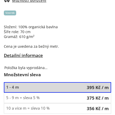
Možnosti doručení
Vzorek
Složení: 100% organická bavlna
Šíře role: 70 cm
Gramáž: 610 g/m²
Cena je uvedena za bežný metr.
Detailní informace
Položka byla vyprodána…
Množstevní sleva
1 - 4 m
395 Kč
/ m
5 - 9 m = sleva 5 %
375 Kč
/ m
10 a více m = sleva 10 %
356 Kč
/ m