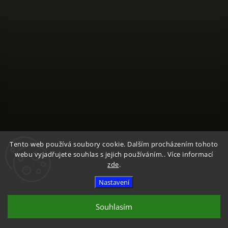
Sledovat na Instagramu
Tento web používá soubory cookie. Dalším procházením tohoto
webu vyjadřujete souhlas s jejich používáním.. Více informací
zde
.
Copyright 2026
Textile Mountain - E-Shop
. Všechna práva
vyhrazena.
Nastavení
Vytvořil
Shoptet
| Design
Shoptak.cz
Souhlasím