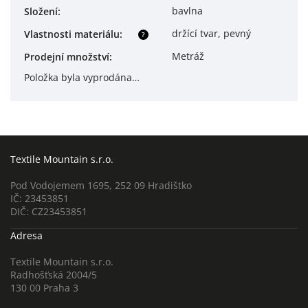
bavlna
Složení
:
držící tvar, pevný
Vlastnosti materiálu
:
?
Metráž
Prodejní množství
:
Položka byla vyprodána…
Textile Mountain s.r.o.
Pod Vodojemem 1695, 252 09 Hradištko
IČ: 23453851
DIČ: CZ23453851
Adresa
Textile Mountain s.r.o.
Radhošťská 2004/5
130 00 Praha 3