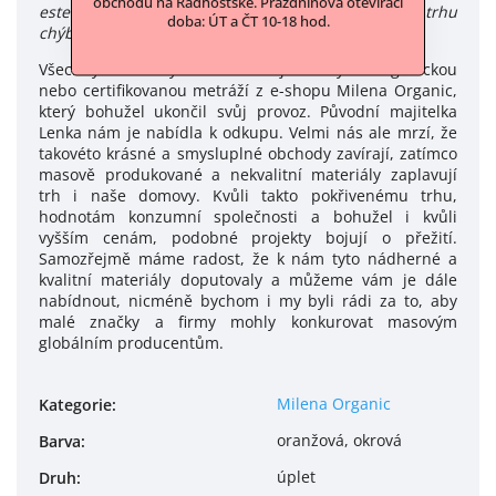
obchodu na Radhošťské. Prázdninová otevírací
estetiku s udržateľnosťou. To mi na slovenskom trhu
doba: ÚT a ČT 10-18 hod.
chýbalo a tak vznikol projekt MiLENA ORGANIC."
Všechny materiály v této sekci jsou zbylou organickou
nebo certifikovanou metráží z e-shopu Milena Organic,
který bohužel ukončil svůj provoz. Původní majitelka
Lenka nám je nabídla k odkupu. Velmi nás ale mrzí, že
takovéto krásné a smysluplné obchody zavírají, zatímco
masově produkované a nekvalitní materiály zaplavují
trh i naše domovy. Kvůli takto pokřivenému trhu,
hodnotám konzumní společnosti a bohužel i kvůli
vyšším cenám, podobné projekty bojují o přežití.
Samozřejmě máme radost, že k nám tyto nádherné a
kvalitní materiály doputovaly a můžeme vám je dále
nabídnout, nicméně bychom i my byli rádi za to, aby
malé značky a firmy mohly konkurovat masovým
globálním producentům.
Milena Organic
Kategorie
:
oranžová, okrová
Barva
:
úplet
Druh
: