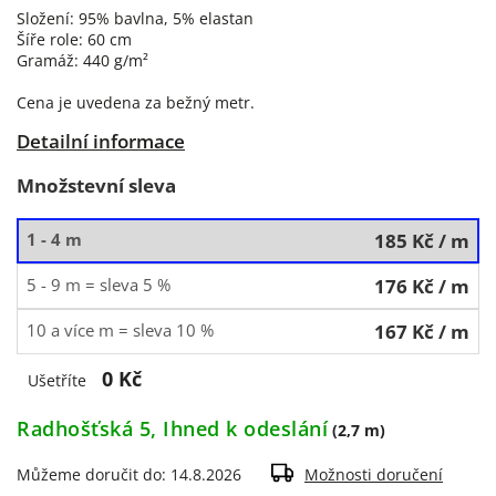
Složení: 95% bavlna, 5% elastan
Šíře role: 60 cm
Gramáž: 440 g/m²
Cena je uvedena za bežný metr.
Detailní informace
Množstevní sleva
1 - 4 m
185 Kč
/ m
5 - 9 m = sleva 5 %
176 Kč
/ m
10 a více m = sleva 10 %
167 Kč
/ m
0 Kč
Ušetříte
Radhošťská 5, Ihned k odeslání
(2,7 m)
Můžeme doručit do:
14.8.2026
Možnosti doručení