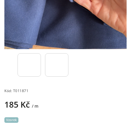
Kód:
T011871
185 Kč
/ m
Vzorek