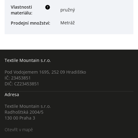
Vlastnosti
?
pružný
materiálu
:
Metráž
Prodejní množství
:
Textile Mountain s.r.o.
Pod Vodojemem 1695, 252 09 Hradištko
IČ: 23453851
DIČ: CZ23453851
Adresa
Textile Mountain s.r.o.
Radhošťská 2004/5
130 00 Praha 3
Otevřít v mapě