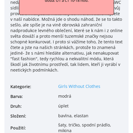
doba: ÚT a ČT 10-18 hod.
nedaleko pražské náplavky. V tomto prostoru před GWC
sídlila značka Virulent, která bohužel také ukončila svůj
provoz a i nevyužité materiály od Virulent stále najdete
v naší nabídce. Možná jde o shodu náhod, že se to takto
sešlo, ale spíše je na vině obrovská zahraniční
nadprodukce levného oblečení, které se k nám i z online
světa dováží a proto menší tuzemské značky nejsou
schopné konkurovat. I proto si vážíme toho, že tento text
čtete a jste na našich stránkách, protože to znamená
jediné- že s námi hledáte alternativu, jak nenakupovat
"fast fashion", tedy rychlou a nekvalitní módu, která
škodí jak životnímu prostředí, tak lidem, kteří ji vyrábí v
neetických podmínkách.
Girls Without Clothes
Kategorie
:
modrá
Barva
:
úplet
Druh
:
bavlna, elastan
Složení
:
šaty, tričko, spodní prádlo,
Použití
:
mikina