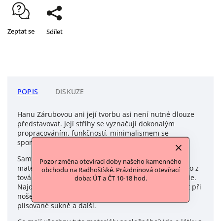
Zeptat se
Sdílet
POPIS
DISKUZE
Hanu Zárubovou ani její tvorbu asi není nutné dlouze
představovat. Její střihy se vyznačují dokonalým
propracováním, funkčností, minimalismem se
sportovním/ přesto elegantním vzezřením.
Samozřejmostí jsou kvalitní a pohodlné textilní
Pozor změna otevírací doby našeho kamenného
materiály, které si Hana pro kolekce objednává přímo z
obchodu na Radhošťské. Prázdninová otevírací
továren od výrobců. Většina materiálů pochází z Itálie.
doba: ÚT a ČT 10-18 hod.
Najdete mezi nimi tričkové úplety zaručující komfort při
nošení, teplákové úplety, satén na charakteristické
plisované sukně a další.