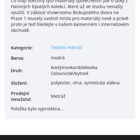
Co mají všechny tyto materiály společného? Jde o látky z
Haniných bývalých kolekcí, které už ve studiu nenašly
využití. V zákoutí showroomu Biskupského dvora na
Praze 1 musely uvolnit místo pro materiály nové a právě
proto je teď hledejte v našem kamenném i internetovém
obchodě.
Textilní metráž
Kategorie
:
modrá
Barva
:
kostýmovka/oblekovka,
Druh
:
čalounické/bytové
polyester, vlna, syntetická vlákna
Složení
:
Prodejní
Metráž
množství
:
Položka byla vyprodána…