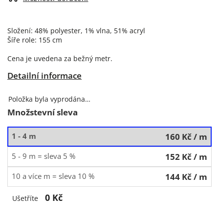
Složení: 48% polyester, 1% vlna, 51% acryl
Šíře role: 155 cm
Cena je uvedena za bežný metr.
Detailní informace
Položka byla vyprodána…
Množstevní sleva
1 - 4 m
160 Kč
/ m
5 - 9 m = sleva 5 %
152 Kč
/ m
10 a více m = sleva 10 %
144 Kč
/ m
0 Kč
Ušetříte