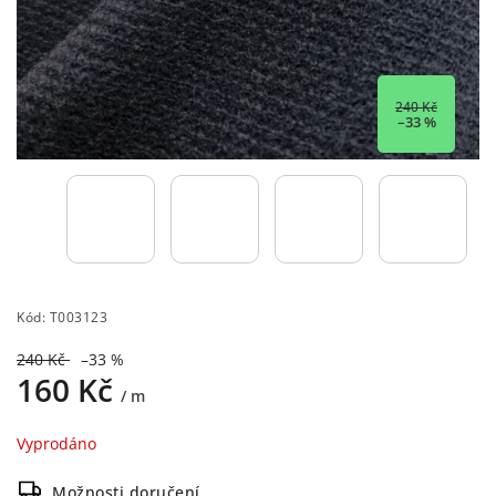
240 Kč
–33 %
Kód:
T003123
240 Kč
–33 %
160 Kč
/ m
Vyprodáno
Možnosti doručení