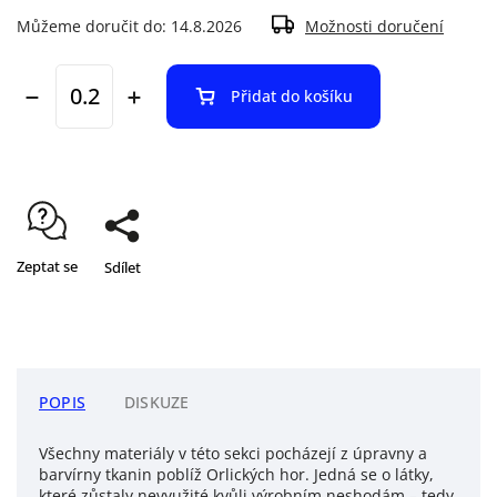
Můžeme doručit do:
14.8.2026
Možnosti doručení
Přidat do košíku
Zeptat se
Sdílet
POPIS
DISKUZE
Všechny materiály v této sekci pocházejí z úpravny a
barvírny tkanin poblíž Orlických hor. Jedná se o látky,
které zůstaly nevyužité kvůli výrobním neshodám – tedy