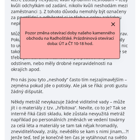
kvůli odchylkám od zadání, nikoliv kvůli neshodám mezi
zaměstnanci :). Z tohoto důvodu nemohly být označeny
za prvotřídní a odběratel si je třeba s celou zakázkou
nepřevzal.
Pozor změna otevírací doby našeho kamenného
Může se také jednat o zkušební metry tisků nebo úprav.
obchodu na Radhošťské. Prázdninová otevírací
Pokud má materiál viditelnou či technickou vadu, vždy
doba: ÚT a ČT 10-18 hod.
to uvádíme u konkrétního produktu. Pokud u popisu nic
takového nenajdete, jedná se zpravidla o látky, které se
třeba jen barevně neshodovaly s požadovaným
odstínem, nebo měly drobné nepravidelnosti na
okrajích apod.
Pro nás jsou tyto „neshody“ často tím nejzajímavějším –
zejména pokud jde o potisky. Ale jak se říká: proti gustu
žádný dišputát.
Někdy metráž nevykazuje žádné viditelné vady – může
jít i o materiály z tzv. „hřbitova“. Nevíte, co to je? Tak se
interně řiká části skladu, kde zůstala nevyužitá metráž
například po personálních změnách ve vedení továrny
za celá léta a materiály se tam tak nějak hromadily,
zneviditelňovaly, zrály, nevědělo se kam s nimi jinam,..?!
Jenže teď, teď je konečně ten čas je vytáhnout na světlo