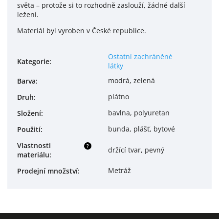
světa – protože si to rozhodně zaslouží, žádné další
ležení.
Materiál byl vyroben v České republice.
Ostatní zachráněné
Kategorie
:
látky
modrá, zelená
Barva
:
plátno
Druh
:
bavlna, polyuretan
Složení
:
bunda, plášť, bytové
Použití
:
Vlastnosti
?
držící tvar, pevný
materiálu
:
Metráž
Prodejní množství
: