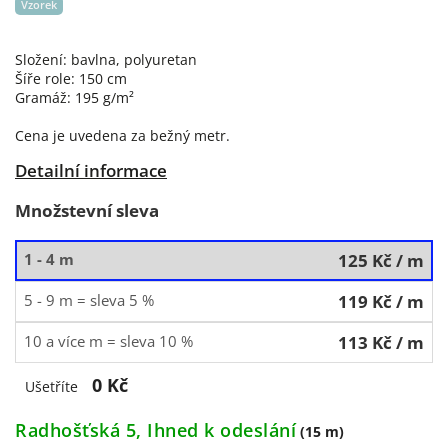
Vzorek
Složení: bavlna, polyuretan
Šíře role: 150 cm
Gramáž: 195 g/m²
Cena je uvedena za bežný metr.
Detailní informace
Množstevní sleva
1 - 4 m
125 Kč
/ m
5 - 9 m = sleva 5 %
119 Kč
/ m
10 a více m = sleva 10 %
113 Kč
/ m
0 Kč
Ušetříte
Radhošťská 5, Ihned k odeslání
(15 m)