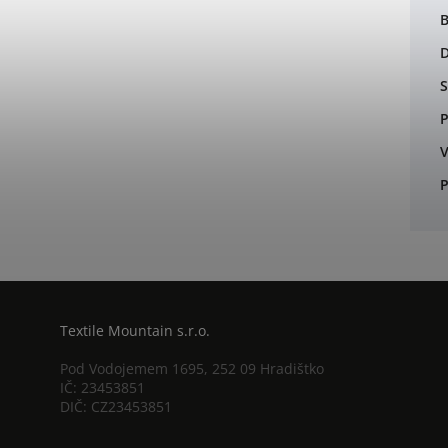
B
S
P
V
P
Textile Mountain s.r.o.
Pod Vodojemem 1695, 252 09 Hradištko
IČ: 23453851
DIČ: CZ23453851