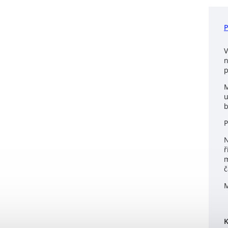
V
n
p
M
u
b
P
N
ř
m
č
M
K