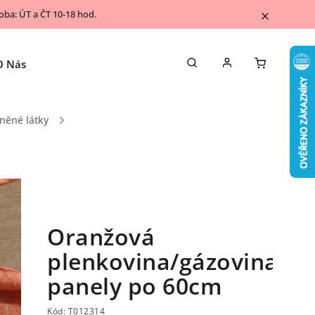
ba: ÚT a ČT 10-18 hod.
O Nás
Napsali o nás
Kontakty
Blog
něné látky
/
Oranžová
plenkovina/gázovina/mu
panely po 60cm
Kód:
T012314