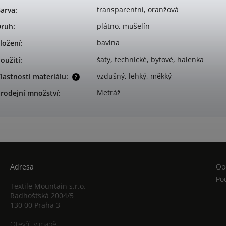
transparentní, oranžová
arva
:
plátno, mušelín
Druh
:
bavlna
ložení
:
šaty, technické, bytové, halenka
oužití
:
vzdušný, lehký, měkký
lastnosti materiálu
:
?
Metráž
rodejní množství
:
Adresa
Ob
Po
Textile Mountain s.r.o.
Radhošťská 2004/5
130 00 Praha 3
Otevřít v mapě