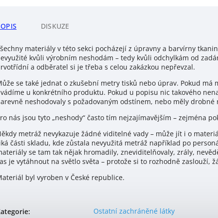
POPIS
DISKUZE
šechny materiály v této sekci pocházejí z úpravny a barvírny tkanin 
evyužité kvůli výrobním neshodám – tedy kvůli odchylkám od zadá
rvotřídní a odběratel si je třeba s celou zakázkou nepřevzal.
ůže se také jednat o zkušební metry tisků nebo úprav. Pokud má ma
vádíme u konkrétního produktu. Pokud u popisu nic takového nenajd
arevně neshodovaly s požadovaným odstínem, nebo měly drobné ne
ro nás jsou tyto „neshody“ často tím nejzajímavějším – zejména pok
ěkdy metráž nevykazuje žádné viditelné vady – může jít i o materiály
iká části skladu, kde zůstala nevyužitá metráž například po person
ateriály se tam tak nějak hromadily, zneviditelňovaly, zrály, nevěd
as je vytáhnout na světlo světa – protože si to rozhodně zaslouží, ž
ateriál byl vyroben v České republice.
Ostatní zachráněné látky
ategorie
: