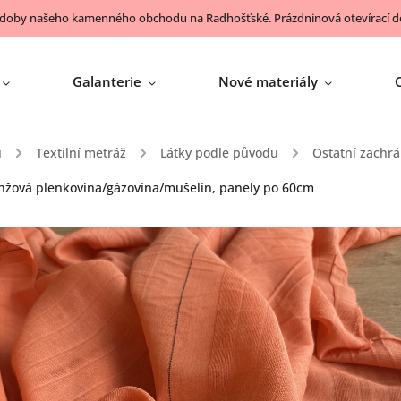
 doby našeho kamenného obchodu na Radhošťské. Prázdninová otevírací do
Galanterie
Nové materiály
ů
/
Textilní metráž
/
Látky podle původu
/
Ostatní zachrá
nžová plenkovina/gázovina/mušelín, panely po 60cm