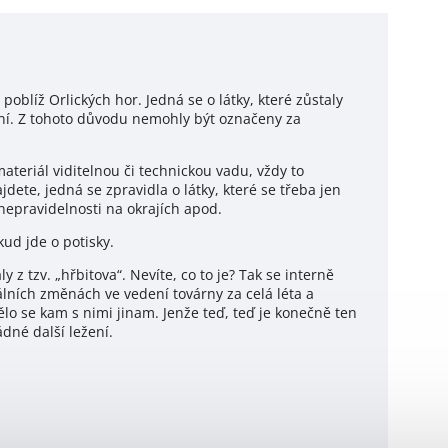
poblíž Orlických hor. Jedná se o látky, které zůstaly
ní. Z tohoto důvodu nemohly být označeny za
teriál viditelnou či technickou vadu, vždy to
ete, jedná se zpravidla o látky, které se třeba jen
pravidelnosti na okrajích apod.
ud jde o potisky.
 z tzv. „hřbitova“. Nevíte, co to je? Tak se interně
álních změnách ve vedení továrny za celá léta a
ělo se kam s nimi jinam. Jenže teď, teď je konečně ten
ádné další ležení.