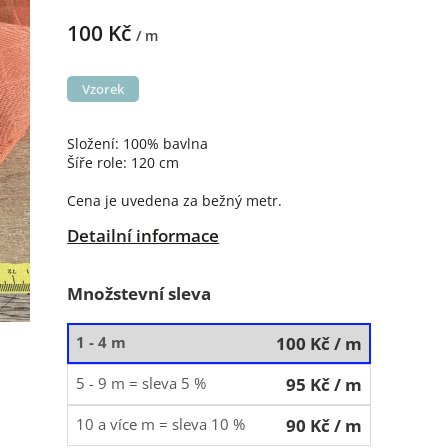
100 Kč
/ m
Vzorek
Složení: 100% bavlna
Šíře role: 120 cm
Cena je uvedena za bežný metr.
Detailní informace
Množstevní sleva
1 - 4 m
100 Kč
/ m
5 - 9 m = sleva 5 %
95 Kč
/ m
10 a více m = sleva 10 %
90 Kč
/ m