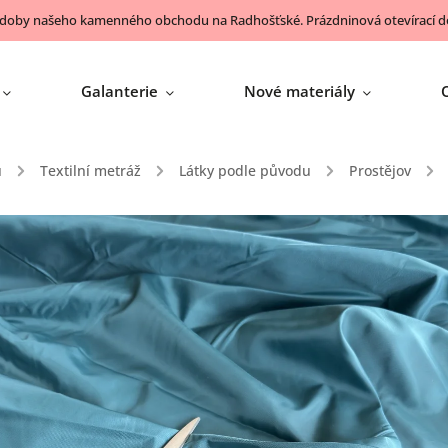
 doby našeho kamenného obchodu na Radhošťské. Prázdninová otevírací do
Galanterie
Nové materiály
ů
/
Textilní metráž
/
Látky podle původu
/
Prostějov
/