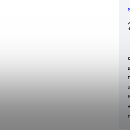
V
d
K
B
S
P
V
P