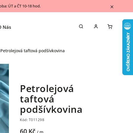
ba: ÚT a ČT 10-18 hod.
O Nás
Napsali o nás
Kontakty
Blog
Petrolejová taftová podšívkovina
Petrolejová
taftová
podšívkovina
Kód:
T011298
60 Kč
/ m