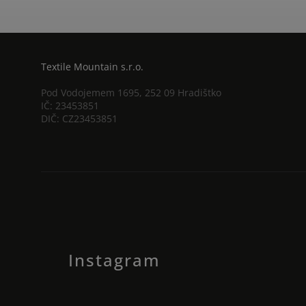
Textile Mountain s.r.o.
Pod Vodojemem 1695, 252 09 Hradištko
IČ: 23453851
DIČ: CZ23453851
Instagram