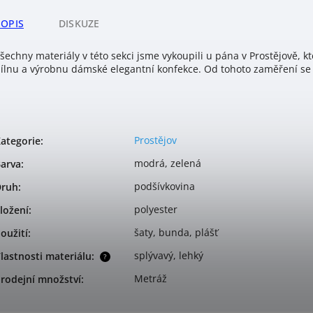
POPIS
DISKUZE
šechny materiály v této sekci jsme vykoupili u pána v Prostějově, 
ílnu a výrobnu dámské elegantní konfekce. Od tohoto zaměření se s
Prostějov
ategorie
:
modrá, zelená
arva
:
podšívkovina
Druh
:
polyester
ložení
:
šaty, bunda, plášť
oužití
:
splývavý, lehký
lastnosti materiálu
:
?
Metráž
rodejní množství
: