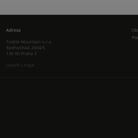
Adresa
Ob
Po
Textile Mountain s.r.o.
Radhošťská 2004/5
130 00 Praha 3
Otevřít v mapě