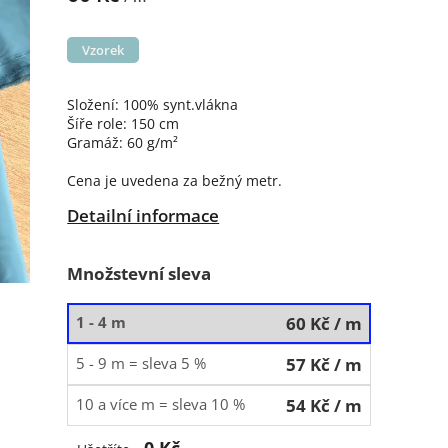
Vzorek
Složení: 100% synt.vlákna
Šíře role: 150 cm
Gramáž: 60 g/m²
Cena je uvedena za bežný metr.
Detailní informace
Množstevní sleva
1 - 4 m
60 Kč
/ m
5 - 9 m = sleva 5 %
57 Kč
/ m
10 a více m = sleva 10 %
54 Kč
/ m