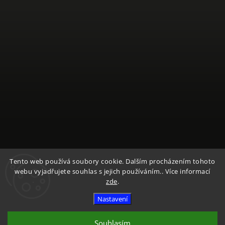
Sledovat na Instagramu
Tento web používá soubory cookie. Dalším procházením tohoto
webu vyjadřujete souhlas s jejich používáním.. Více informací
zde
.
Copyright 2026
Textile Mountain - E-Shop
. Všechna práva
Nastavení
vyhrazena.
Vytvořil
Shoptet
| Design
Shoptak.cz
Souhlasím