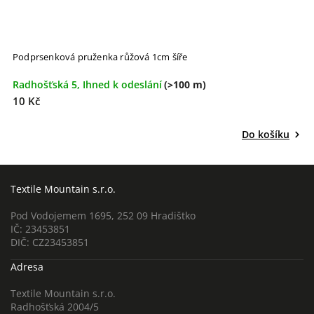
Podprsenková pruženka růžová 1cm šíře
P
Radhošťská 5, Ihned k odeslání
(>100 m)
R
10 Kč
1
Do košíku
Textile Mountain s.r.o.
Pod Vodojemem 1695, 252 09 Hradištko
IČ: 23453851
DIČ: CZ23453851
Adresa
Textile Mountain s.r.o.
Radhošťská 2004/5