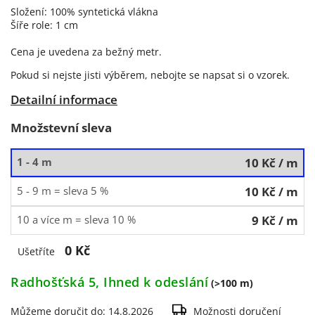
Složení: 100% syntetická vlákna
Šíře role: 1 cm
Cena je uvedena za bežný metr.
Pokud si nejste jisti výběrem, nebojte se napsat si o vzorek.
Detailní informace
Množstevní sleva
1 - 4 m
10 Kč
/ m
5 - 9 m = sleva 5 %
10 Kč
/ m
10 a více m = sleva 10 %
9 Kč
/ m
0 Kč
Ušetříte
Radhošťská 5, Ihned k odeslání
(>100 m)
Můžeme doručit do:
14.8.2026
Možnosti doručení