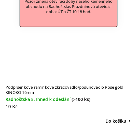
Pozor změna otevírací doby našeho kamenného
obchodu na Radhošťské. Prázdninová otevírací
doba: ÚT a ČT 10-18 hod.
Podprsenkové ramínkové zkracovadlo/posunovadlo Rose gold
P
KINOKO 16mm
Radhošťská 5, Ihned k odeslání
(>100 ks)
R
10 Kč
1
Do košíku