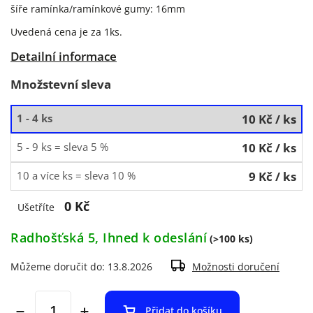
šíře ramínka/ramínkové gumy: 16mm
Uvedená cena je za 1ks.
Detailní informace
Množstevní sleva
1 - 4 ks
10 Kč
/ ks
5 - 9 ks = sleva 5 %
10 Kč
/ ks
10 a více ks = sleva 10 %
9 Kč
/ ks
0 Kč
Ušetříte
Radhošťská 5, Ihned k odeslání
(>100 ks)
Můžeme doručit do:
13.8.2026
Možnosti doručení
Přidat do košíku