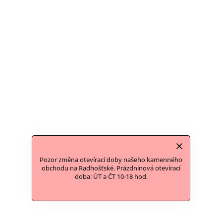
Pozor změna otevírací doby našeho kamenného
obchodu na Radhošťské. Prázdninová otevírací
doba: ÚT a ČT 10-18 hod.