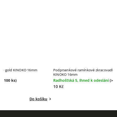
Podprsenkový ramínkový háček Rose gold KINOKO 16mm
P
K
Radhošťská 5, Ihned k odeslání
(>100 ks)
R
10 Kč
1
Do košíku