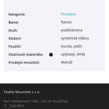
Prostějov
Kategorie
:
fialová
Barva
:
podšívkovina
Druh
:
syntetická vlákna
Složení
:
bunda, plášť
Použití
:
splývavý, lehký
Vlastnosti materiálu
:
?
Metráž
Prodejní množství
:
Textile Mountain s.r.o.
Pod Vodojemem 1695, 252 09 Hradištko
IČ: 23453851