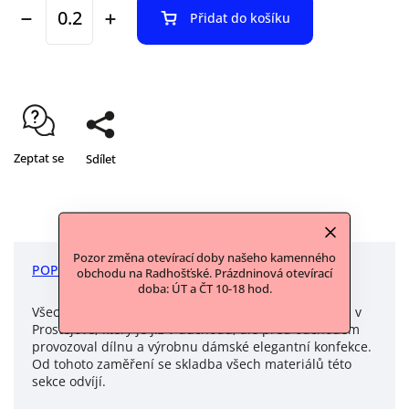
Přidat do košíku
Zeptat se
Sdílet
Pozor změna otevírací doby našeho kamenného
POPIS
DISKUZE
obchodu na Radhošťské. Prázdninová otevírací
doba: ÚT a ČT 10-18 hod.
Všechny materiály v této sekci jsme vykoupili u pána v
Prostějově, který je již v důchodu, ale před odchodem
provozoval dílnu a výrobnu dámské elegantní konfekce.
Od tohoto zaměření se skladba všech materiálů této
sekce odvíjí.