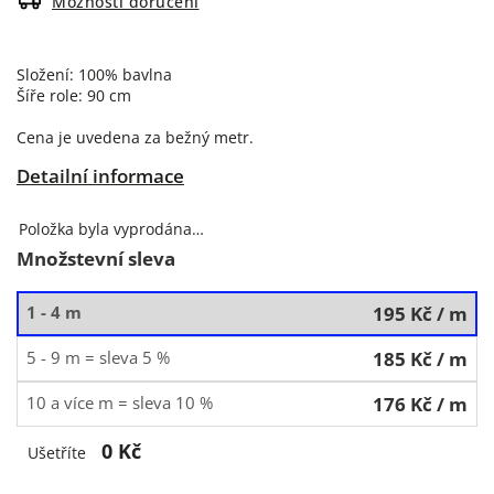
Možnosti doručení
Složení: 100% bavlna
Šíře role: 90 cm
Cena je uvedena za bežný metr.
Detailní informace
Položka byla vyprodána…
Množstevní sleva
1 - 4 m
195 Kč
/ m
5 - 9 m = sleva 5 %
185 Kč
/ m
10 a více m = sleva 10 %
176 Kč
/ m
0 Kč
Ušetříte