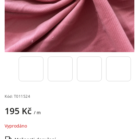
Kód:
T011524
195 Kč
/ m
Vyprodáno