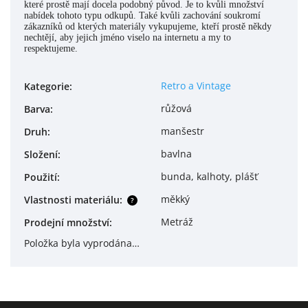
které prostě mají docela podobný původ. Je to kvůli množství
nabídek tohoto typu odkupů. Také kvůli zachování soukromí
zákazníků od kterých materiály vykupujeme, kteří prostě někdy
nechtějí, aby jejich jméno viselo na internetu a my to
respektujeme.
Retro a Vintage
Kategorie
:
růžová
Barva
:
manšestr
Druh
:
bavlna
Složení
:
bunda, kalhoty, plášť
Použití
:
měkký
Vlastnosti materiálu
:
?
Metráž
Prodejní množství
:
Položka byla vyprodána…