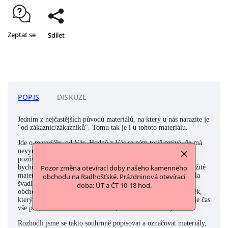
Zeptat se
Sdílet
POPIS
DISKUZE
Jedním z nejčastějších původů materiálů, na který u nás narazíte je
"od zákaznic/zákazníků". Tomu tak je i u tohoto materiálu.
Jde o materiály, od Vás. Hodně z Vás se nám totiž ozývá, že má
nevyužité materiály nebo galanterii (ať své vlastní nebo z
pozůstalosti po některém z členů rodiny a blízkých) a jestli
bychom tyto materiály nechtěli odkoupit. Často to jsou nevyužité
Pozor změna otevírací doby našeho kamenného
materiály po babičce, která celý život šila, mamince, která byla
obchodu na Radhošťské. Prázdninová otevírací
švadlena či krejčová nebo někdo z rodiny, kdo třeba s látkami
doba: ÚT a ČT 10-18 hod.
obchodoval a zavřel své podnikání. A nebo to byl přímo člověk,
který to třeba se svými zásobami přehnal a musel usoudit, že je čas
vše poslat dál a udělat čistku. Ano, známe to všichni:)
Rozhodli jsme se takto souhrnně popisovat a označovat materiály,