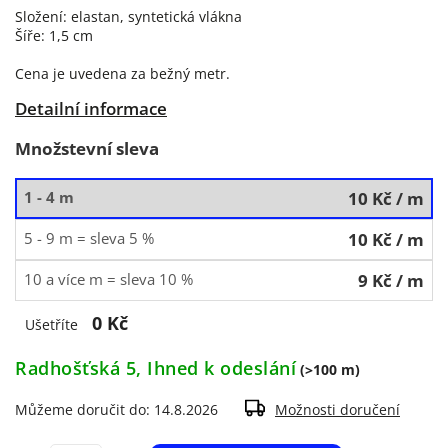
Složení: elastan, syntetická vlákna
Šíře: 1,5 cm
Cena je uvedena za bežný metr.
Detailní informace
Množstevní sleva
1 - 4 m
10 Kč
/ m
5 - 9 m = sleva 5 %
10 Kč
/ m
10 a více m = sleva 10 %
9 Kč
/ m
0 Kč
Ušetříte
Radhošťská 5, Ihned k odeslání
(>100 m)
Můžeme doručit do:
14.8.2026
Možnosti doručení