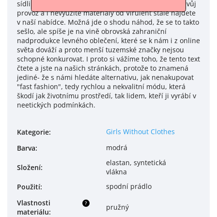
sídlila značka Virulent, která bohužel také ukončila svůj
provoz a i nevyužité materiály od Virulent stále najdete
v naší nabídce. Možná jde o shodu náhod, že se to takto
sešlo, ale spíše je na vině obrovská zahraniční
nadprodukce levného oblečení, které se k nám i z online
světa dováží a proto menší tuzemské značky nejsou
schopné konkurovat. I proto si vážíme toho, že tento text
čtete a jste na našich stránkách, protože to znamená
jediné- že s námi hledáte alternativu, jak nenakupovat
"fast fashion", tedy rychlou a nekvalitní módu, která
škodí jak životnímu prostředí, tak lidem, kteří ji vyrábí v
neetických podmínkách.
Girls Without Clothes
Kategorie
:
modrá
Barva
:
elastan, syntetická
Složení
:
vlákna
spodní prádlo
Použití
:
Vlastnosti
?
pružný
materiálu
: