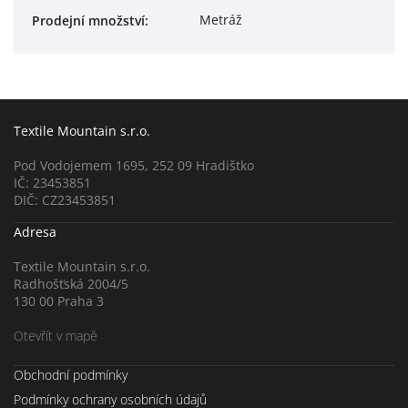
Metráž
Prodejní množství
:
Textile Mountain s.r.o.
Pod Vodojemem 1695, 252 09 Hradištko
IČ: 23453851
DIČ: CZ23453851
Adresa
Textile Mountain s.r.o.
Radhošťská 2004/5
130 00 Praha 3
Otevřít v mapě
Obchodní podmínky
Podmínky ochrany osobních údajů