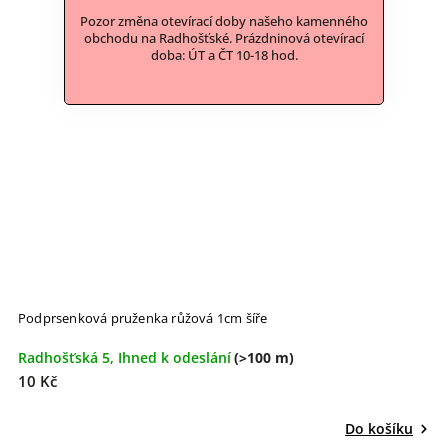
Pozor změna otevírací doby našeho kamenného
obchodu na Radhošťské. Prázdninová otevírací
doba: ÚT a ČT 10-18 hod.
Podprsenková pruženka růžová 1cm šíře
Radhošťská 5, Ihned k odeslání
(>100 m)
10 Kč
Do košíku