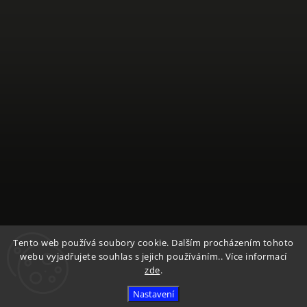
Sledovat na Instagramu
Tento web používá soubory cookie. Dalším procházením tohoto
webu vyjadřujete souhlas s jejich používáním.. Více informací
zde
.
Copyright 2026
Textile Mountain - E-Shop
. Všechna práva
Nastavení
vyhrazena.