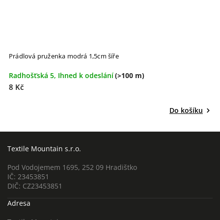
Prádlová pruženka modrá 1,5cm šíře
Radhošťská 5, Ihned k odeslání
(>100 m)
8 Kč
Do košíku
Textile Mountain s.r.o.
Pod Vodojemem 1695, 252 09 Hradištko
IČ: 23453851
DIČ: CZ23453851
Adresa