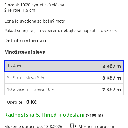
Složení: 100% syntetická vlákna
Šíře role: 1,5 cm
Cena je uvedena za bežný metr.
Pokud si nejste jisti výběrem, nebojte se napsat si o vzorek.
Detailní informace
Množstevní sleva
1 - 4 m
8 Kč
/ m
5 - 9 m = sleva 5 %
8 Kč
/ m
10 a více m = sleva 10 %
7 Kč
/ m
0 Kč
Ušetříte
Radhošťská 5, Ihned k odeslání
(>100 m)
Můžeme doručit do:
13.8.2026
Možnosti doručení