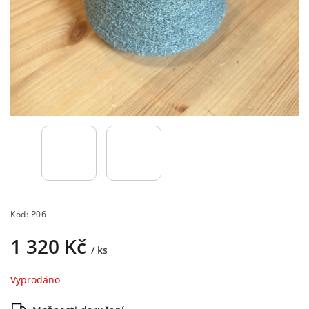
Kód:
P06
1 320 Kč
/ ks
Vyprodáno