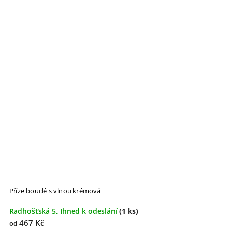
Příze bouclé s vlnou krémová
Radhošťská 5, Ihned k odeslání
(1 ks)
467 Kč
od