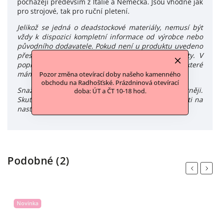
pocházejí především z Itálie a Německa. Jsou vhodné jak
pro strojové, tak pro ruční pletení.
Jelikož se jedná o deadstockové materiály, nemusí být
vždy k dispozici kompletní informace od výrobce nebo
původního dodavatele. Pokud není u produktu uvedeno
přesné složení, tyto údaje nám nebyly poskytnuty. V
popisu produktu uvádíme všechny informace, které
máme k dispozici.
Pozor změna otevírací doby našeho kamenného
obchodu na Radhošťské. Prázdninová otevírací
Snažíme se zachytit barvy produktů co nejvěrněji.
doba: ÚT a ČT 10-18 hod.
Skutečný odstín se však může mírně lišit v závislosti na
nastavení a typu monitoru či displeje.
Podobné (2)
Previous
Next
Novinka