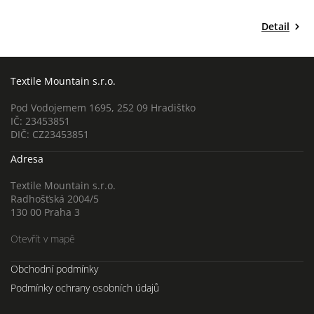
Detail
Textile Mountain s.r.o.
Pod Vodojemem 1695, 252 09 Hradištko
IČ: 23453851
DIČ: CZ23453851
Adresa
Textile Mountain s.r.o.
Radhošťská 2004/5
130 00 Praha 3
Otevřít v mapě
Obchodní podmínky
Podmínky ochrany osobních údajů