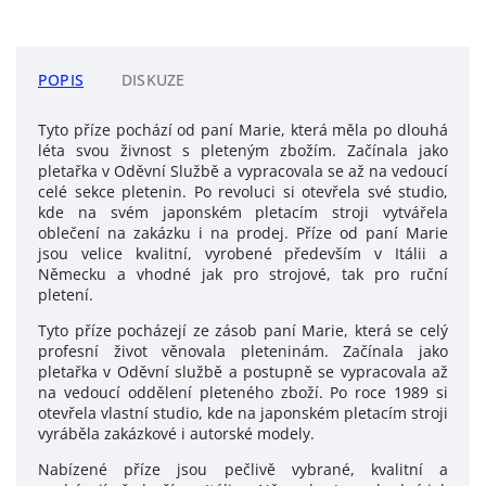
POPIS
DISKUZE
Tyto příze pochází od paní Marie, která měla po dlouhá
léta svou živnost s pleteným zbožím. Začínala jako
pletařka v Oděvní Službě a vypracovala se až na vedoucí
celé sekce pletenin. Po revoluci si otevřela své studio,
kde na svém japonském pletacím stroji vytvářela
oblečení na zakázku i na prodej. Příze od paní Marie
jsou velice kvalitní, vyrobené především v Itálii a
Německu a vhodné jak pro strojové, tak pro ruční
pletení.
Tyto příze pocházejí ze zásob paní Marie, která se celý
profesní život věnovala pleteninám. Začínala jako
pletařka v Oděvní službě a postupně se vypracovala až
na vedoucí oddělení pleteného zboží. Po roce 1989 si
otevřela vlastní studio, kde na japonském pletacím stroji
vyráběla zakázkové i autorské modely.
Nabízené příze jsou pečlivě vybrané, kvalitní a