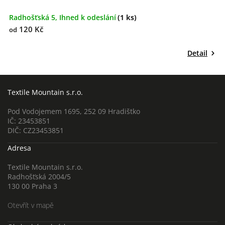
Radhošťská 5, Ihned k odeslání
(1 ks)
R
120 Kč
od
o
Detail
Textile Mountain s.r.o.
Pod Vodojemem 1695, 252 09 Hradištko
IČ: 23453851
DIČ: CZ23453851
Adresa
Textile Mountain s.r.o.
Radhošťská 2004/5
130 00 Praha 3
Otevřít v mapě