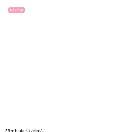
Novinka
Příze hluboká zelená
M