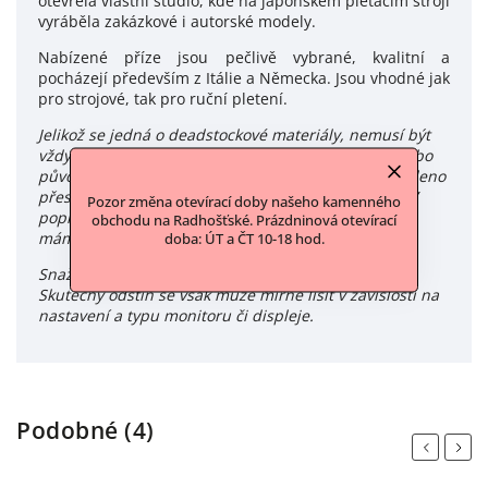
otevřela vlastní studio, kde na japonském pletacím stroji
vyráběla zakázkové i autorské modely.
Nabízené příze jsou pečlivě vybrané, kvalitní a
pocházejí především z Itálie a Německa. Jsou vhodné jak
pro strojové, tak pro ruční pletení.
Jelikož se jedná o deadstockové materiály, nemusí být
vždy k dispozici kompletní informace od výrobce nebo
původního dodavatele. Pokud není u produktu uvedeno
přesné složení, tyto údaje nám nebyly poskytnuty. V
Pozor změna otevírací doby našeho kamenného
popisu produktu uvádíme všechny informace, které
obchodu na Radhošťské. Prázdninová otevírací
máme k dispozici.
doba: ÚT a ČT 10-18 hod.
Snažíme se zachytit barvy produktů co nejvěrněji.
Skutečný odstín se však může mírně lišit v závislosti na
nastavení a typu monitoru či displeje.
Podobné (4)
Previous
Next