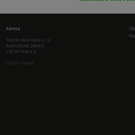
Adresa
Ob
Po
Textile Mountain s.r.o.
Radhošťská 2004/5
130 00 Praha 3
Otevřít v mapě