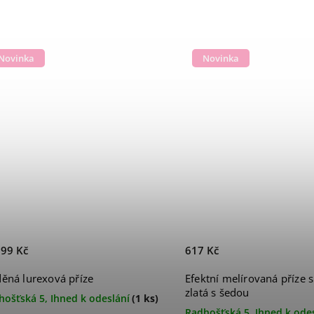
Novinka
Novinka
99 Kč
617 Kč
ěná lurexová příze
Efektní melírovaná příze 
zlatá s šedou
hošťská 5, Ihned k odeslání
(1 ks)
Radhošťská 5, Ihned k ode