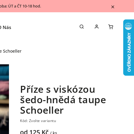
ba: ÚT a ČT 10-18 hod.
O Nás
Napsali o nás
Kontakty
Blog
e Schoeller
Příze s viskózou
šedo-hnědá taupe
Schoeller
Kód:
Zvolte variantu
od
125 Kč
/ ks