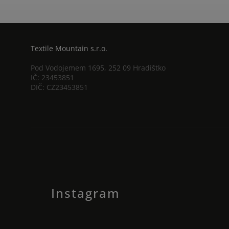
Textile Mountain s.r.o.
Pod Vodojemem 1695, 252 09 Hradištko
IČ: 23453851
DIČ: CZ23453851
Instagram