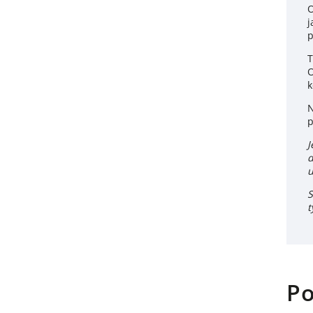
O
j
p
T
O
k
N
p
J
d
u
S
t
Po