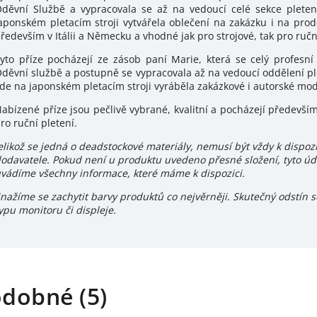
děvní Službě a vypracovala se až na vedoucí celé sekce pleteni
aponském pletacím stroji vytvářela oblečení na zakázku i na prode
ředevším v Itálii a Německu a vhodné jak pro strojové, tak pro ručn
yto příze pocházejí ze zásob paní Marie, která se celý profesní
děvní službě a postupně se vypracovala až na vedoucí oddělení plet
de na japonském pletacím stroji vyráběla zakázkové i autorské mod
abízené příze jsou pečlivě vybrané, kvalitní a pocházejí především
ro ruční pletení.
elikož se jedná o deadstockové materiály, nemusí být vždy k disp
odavatele. Pokud není u produktu uvedeno přesné složení, tyto ú
vádíme všechny informace, které máme k dispozici.
nažíme se zachytit barvy produktů co nejvěrněji. Skutečný odstín se
ypu monitoru či displeje.
dobné (5)