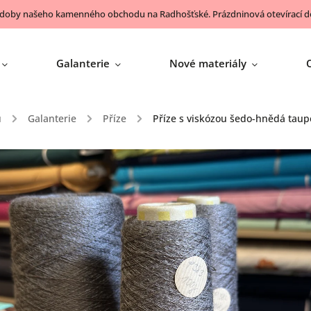
 doby našeho kamenného obchodu na Radhošťské. Prázdninová otevírací do
Galanterie
Nové materiály
ů
/
Galanterie
/
Příze
/
Příze s viskózou šedo-hnědá taup