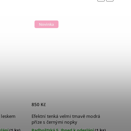
Novinka
850 Kč
s leskem
Efektní tenká velmi tmavě modrá
příze s černými nopky
slání
(1 ks)
Radhošťská 5, Ihned k odeslání
(1 ks)