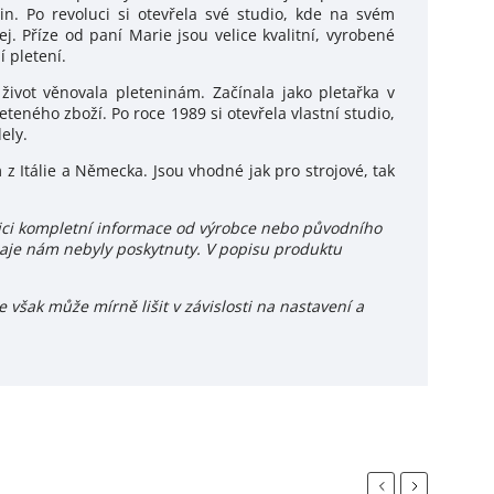
n. Po revoluci si otevřela své studio, kde na svém
j. Příze od paní Marie jsou velice kvalitní, vyrobené
í pletení.
 život věnovala pleteninám. Začínala jako pletařka v
eného zboží. Po roce 1989 si otevřela vlastní studio,
ely.
 z Itálie a Německa. Jsou vhodné jak pro strojové, tak
ozici kompletní informace od výrobce nebo původního
daje nám nebyly poskytnuty. V popisu produktu
 však může mírně lišit v závislosti na nastavení a
Previous
Next