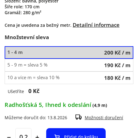
Složení: bavlna, polyester
Šíře role: 170 cm
Gramáž: 280 g/m²
Detailní informace
Cena je uvedena za bežný metr.
Množstevní sleva
1 - 4 m
200 Kč
/ m
5 - 9 m = sleva 5 %
190 Kč
/ m
10 a více m = sleva 10 %
180 Kč
/ m
0 Kč
Ušetříte
Radhošťská 5, Ihned k odeslání
(4,9 m)
Můžeme doručit do:
13.8.2026
Možnosti doručení
Přidat do košíku