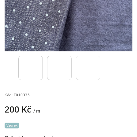
Kód:
T010335
200 Kč
/ m
Vzorek