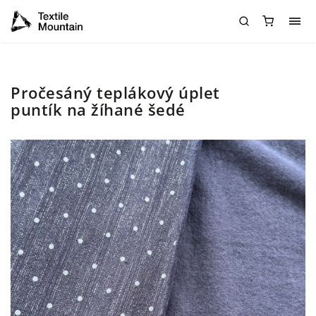
Pročesáný teplákový úplet
puntík na žíhané šedé