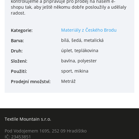
kontrolujeme a připravuje pro prodej na našem e-
shopu tak, aby ještě někomu dobře posloužily a udělaly
radost.
Materiály z Českého Brodu
Kategorie
:
bílá, šedá, metalická
Barva
:
úplet, teplákovina
Druh
:
bavlna, polyester
Složení
:
sport, mikina
Použití
:
Metráž
Prodejní množství
:
Textile Mountain s.r.o.
Pod Vodojemem 1695, 252 09 Hradištko
IČ: 23453851