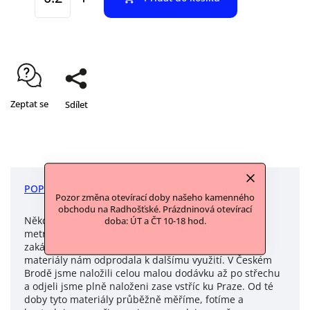
Zeptat se
Sdílet
POPIS
DISKUZE
Pozor změna otevírací doby našeho kamenného
obchodu na Radhošťské. Prázdninová otevírací
Někdy je příběh materiálů jednoduchý: Nevyužitá
doba: ÚT a ČT 10-18 hod.
metráž od paní z Českého Brodu, která se šitím na
zakázku živila, ale rozhodla se již nepokračovat a
materiály nám odprodala k dalšímu využití. V Českém
Brodě jsme naložili celou malou dodávku až po střechu
a odjeli jsme plně naloženi zase vstříc ku Praze. Od té
doby tyto materiály průběžně měříme, fotíme a