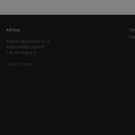
Adresa
Ob
Po
Textile Mountain s.r.o.
Radhošťská 2004/5
130 00 Praha 3
Otevřít v mapě