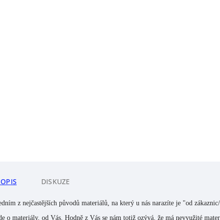
POPIS
DISKUZE
edním z nejčastějších původů materiálů, na který u nás narazíte je "od zákaznic
de o materiály, od Vás. Hodně z Vás se nám totiž ozývá, že má nevyužité materiá