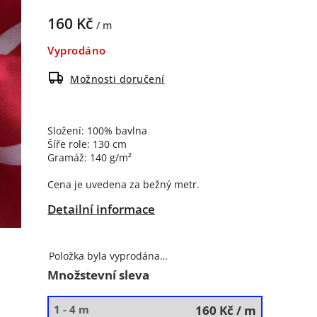
160 Kč
/ m
Vyprodáno
Možnosti doručení
Složení: 100% bavlna
Šíře role: 130 cm
Gramáž: 140 g/m²
Cena je uvedena za bežný metr.
Detailní informace
Položka byla vyprodána…
Množstevní sleva
1 - 4 m
160 Kč
/ m