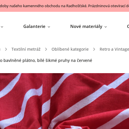
 doby našeho kamenného obchodu na Radhošťské. Prázdninová otevírací do
Galanterie
Nové materiály
ů
/
Textilní metráž
/
Oblíbené kategorie
/
Retro a Vintag
o bavlněné plátno, bílé šikmé pruhy na červené