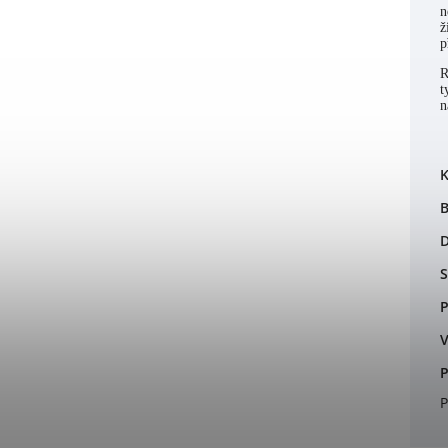
n
ž
p
R
t
n
K
B
S
P
V
P
P