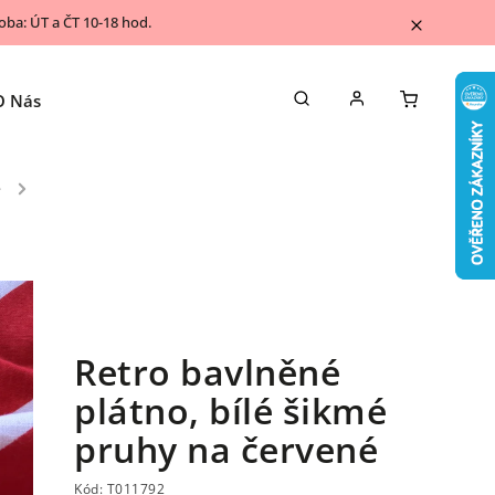
ba: ÚT a ČT 10-18 hod.
O Nás
Napsali o nás
Kontakty
Blog
e
/
Retro bavlněné
plátno, bílé šikmé
pruhy na červené
Kód:
T011792