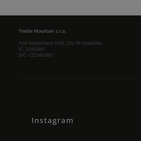
Textile Mountain s.r.o.
Pod Vodojemem 1695, 252 09 Hradištko
IČ: 23453851
DIČ: CZ23453851
Instagram