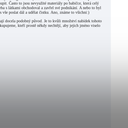
upit. Často to jsou nevyužité materiály po babičce, která celý
řeba s látkami obchodoval a zavřel své podnikání. A nebo to byl
 vše poslat dál a udělat čistku. Ano, známe to všichni:)
mají docela podobný původ. Je to kvůli množství nabídek tohoto
upujeme, kteří prostě někdy nechtějí, aby jejich jméno viselo