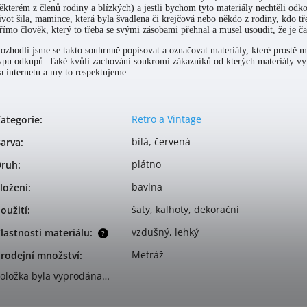
ěkterém z členů rodiny a blízkých) a jestli bychom tyto materiály nechtěli odko
ivot šila, mamince, která byla švadlena či krejčová nebo někdo z rodiny, kdo t
římo člověk, který to třeba se svými zásobami přehnal a musel usoudit, že je čas
ozhodli jsme se takto souhrnně popisovat a označovat materiály, které prostě 
ypu odkupů. Také kvůli zachování soukromí zákazníků od kterých materiály vyk
a internetu a my to respektujeme.
Retro a Vintage
ategorie
:
bílá, červená
arva
:
plátno
Druh
:
bavlna
ložení
:
šaty, kalhoty, dekorační
oužití
:
vzdušný, lehký
lastnosti materiálu
:
?
Metráž
rodejní množství
:
oložka byla vyprodána…