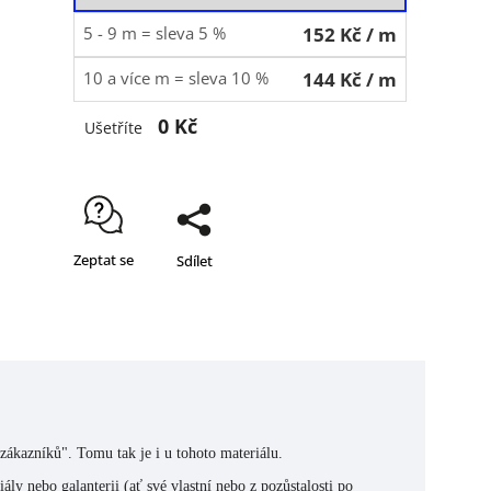
5 - 9 m = sleva 5 %
152 Kč
/ m
10 a více m = sleva 10 %
144 Kč
/ m
0 Kč
Ušetříte
Zeptat se
Sdílet
/zákazníků". Tomu tak je i u tohoto materiálu.
ly nebo galanterii (ať své vlastní nebo z pozůstalosti po