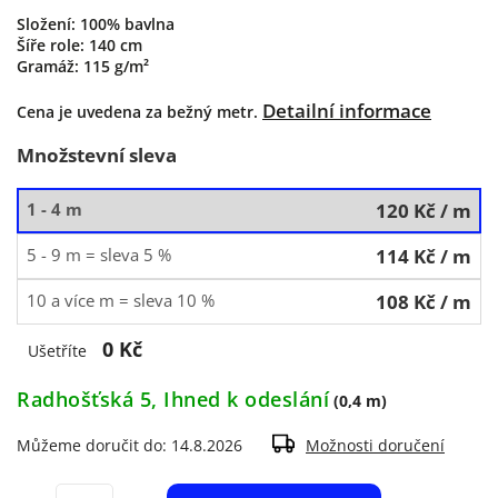
Složení: 100% bavlna
Šíře role: 140 cm
Gramáž: 115 g/m²
Detailní informace
Cena je uvedena za bežný metr.
Množstevní sleva
1 - 4 m
120 Kč
/ m
5 - 9 m = sleva 5 %
114 Kč
/ m
10 a více m = sleva 10 %
108 Kč
/ m
0 Kč
Ušetříte
Radhošťská 5, Ihned k odeslání
(0,4 m)
Můžeme doručit do:
14.8.2026
Možnosti doručení