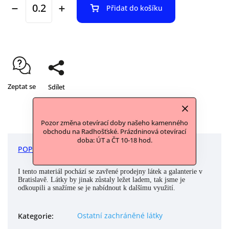
Přidat do košíku
Zeptat se
Sdílet
Pozor změna otevírací doby našeho kamenného
obchodu na Radhošťské. Prázdninová otevírací
doba: ÚT a ČT 10-18 hod.
POPIS
DISKUZE
I tento materiál pochází se zavřené prodejny látek a galanterie v
Bratislavě. Látky by jinak zůstaly ležet ladem, tak jsme je
odkoupili a snažíme se je nabídnout k dalšímu využití.
Ostatní zachráněné látky
Kategorie
: