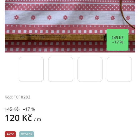
145 Kč
–17 %
Kód:
T010282
145 Kč
–17 %
120 Kč
/ m
Akce
Vzorek