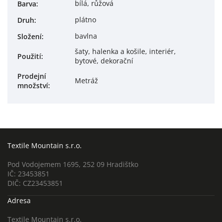
bílá, růžová
Barva
:
plátno
Druh
:
bavlna
Složení
:
šaty, halenka a košile, interiér,
Použití
:
bytové, dekorační
Prodejní
Metráž
množství
:
Textile Mountain s.r.o.
Pod Vodojemem 1695, 252 09 Hradištko
IČ: 23453851
DIČ: CZ23453851
Adresa
Textile Mountain s.r.o.