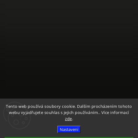
Sledovat na Instagramu
Tento web používá soubory cookie. Dalším procházením tohoto
webu vyjadřujete souhlas s jejich používáním.. Více informací
zde
.
Copyright 2026
Textile Mountain - E-Shop
. Všechna práva
vyhrazena.
Nastavení
Vytvořil
Shoptet
| Design
Shoptak.cz