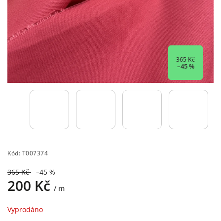
365 Kč
–45 %
Kód:
T007374
365 Kč
–45 %
200 Kč
/ m
Vyprodáno