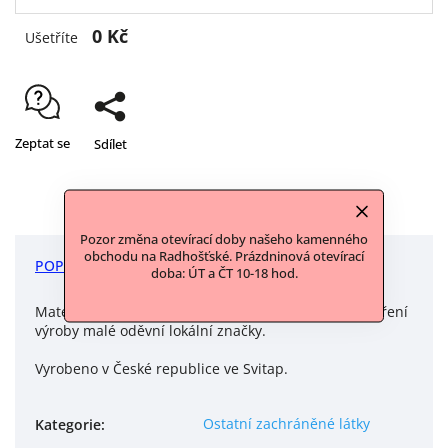
0 Kč
Ušetříte
Zeptat se
Sdílet
Pozor změna otevírací doby našeho kamenného
obchodu na Radhošťské. Prázdninová otevírací
POPIS
DISKUZE
doba: ÚT a ČT 10-18 hod.
Materiál je z odkupu ze Žďáru nad Sázavou po uzavření
výroby malé oděvní lokální značky.
Vyrobeno v České republice ve Svitap.
Ostatní zachráněné látky
Kategorie
: