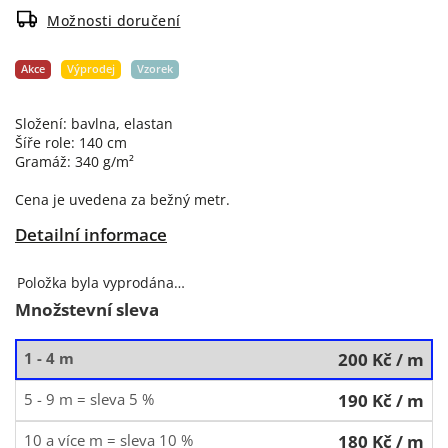
Možnosti doručení
Akce
Výprodej
Vzorek
Složení: bavlna, elastan
Šíře role: 140 cm
Gramáž: 340 g/m²
Cena je uvedena za bežný metr.
Detailní informace
Položka byla vyprodána…
Množstevní sleva
1 - 4 m
200 Kč
/ m
5 - 9 m = sleva 5 %
190 Kč
/ m
10 a více m = sleva 10 %
180 Kč
/ m