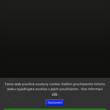
Sledovat na Instagramu
Tento web používá soubory cookie. Dalším procházením tohoto
webu vyjadřujete souhlas s jejich používáním.. Více informací
zde
.
Copyright 2026
Textile Mountain - E-Shop
. Všechna práva
vyhrazena.
Nastavení
Vytvořil
Shoptet
| Design
Shoptak.cz