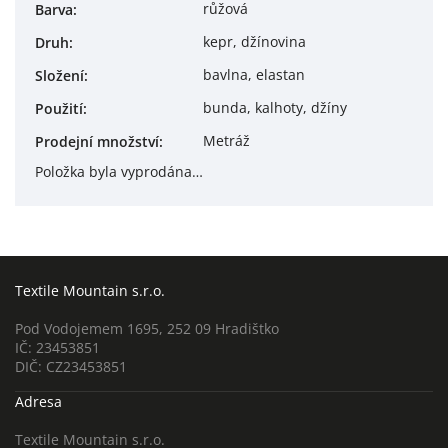
růžová
Barva
:
kepr, džínovina
Druh
:
bavlna, elastan
Složení
:
bunda, kalhoty, džíny
Použití
:
Metráž
Prodejní množství
:
Položka byla vyprodána…
Textile Mountain s.r.o.
Pod Vodojemem 1695, 252 09 Hradištko
IČ: 23453851
DIČ: CZ23453851
Adresa
Textile Mountain s.r.o.