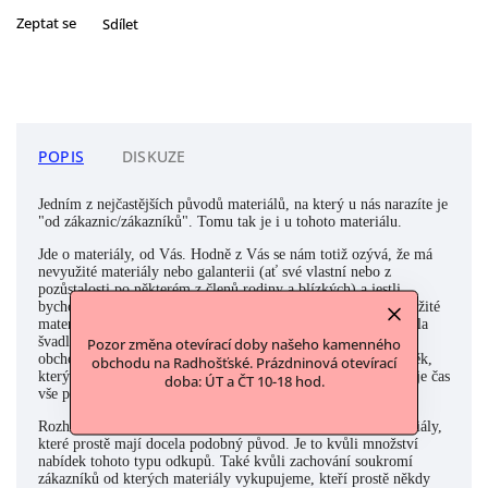
Zeptat se
Sdílet
POPIS
DISKUZE
Jedním z nejčastějších původů materiálů, na který u nás narazíte je
"od zákaznic/zákazníků". Tomu tak je i u tohoto materiálu.
Jde o materiály, od Vás. Hodně z Vás se nám totiž ozývá, že má
nevyužité materiály nebo galanterii (ať své vlastní nebo z
pozůstalosti po některém z členů rodiny a blízkých) a jestli
bychom tyto materiály nechtěli odkoupit. Často to jsou nevyužité
materiály po babičce, která celý život šila, mamince, která byla
švadlena či krejčová nebo někdo z rodiny, kdo třeba s látkami
Pozor změna otevírací doby našeho kamenného
obchodoval a zavřel své podnikání. A nebo to byl přímo člověk,
obchodu na Radhošťské. Prázdninová otevírací
který to třeba se svými zásobami přehnal a musel usoudit, že je čas
doba: ÚT a ČT 10-18 hod.
vše poslat dál a udělat čistku. Ano, známe to všichni:)
Rozhodli jsme se takto souhrnně popisovat a označovat materiály,
které prostě mají docela podobný původ. Je to kvůli množství
nabídek tohoto typu odkupů. Také kvůli zachování soukromí
zákazníků od kterých materiály vykupujeme, kteří prostě někdy