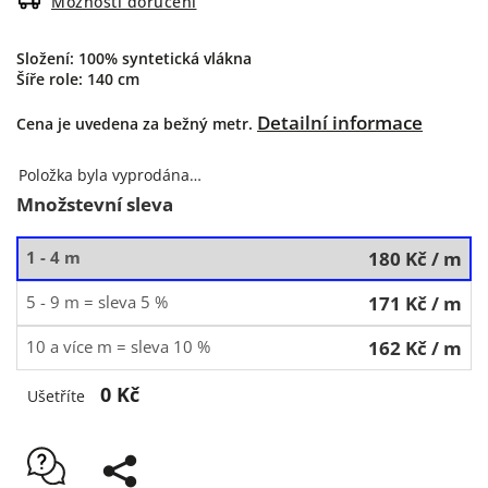
Možnosti doručení
Složení: 100% syntetická vlákna
Šíře role: 140 cm
Detailní informace
Cena je uvedena za bežný metr.
Položka byla vyprodána…
Množstevní sleva
1 - 4 m
180 Kč
/ m
5 - 9 m = sleva 5 %
171 Kč
/ m
10 a více m = sleva 10 %
162 Kč
/ m
0 Kč
Ušetříte