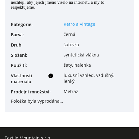
nechtějí, aby jejich jméno viselo na internetu a my to
respektujeme.
Retro a Vintage
Kategorie
:
černá
Barva
:
šatovka
Druh
:
syntetická vlákna
Složení
:
šaty, halenka
Použití
:
luxusní vzhled, vzdušný,
Vlastnosti
?
lehký
materiálu
:
Metráž
Prodejní množství
:
Položka byla vyprodána…
Textile Mountain s.r.o.