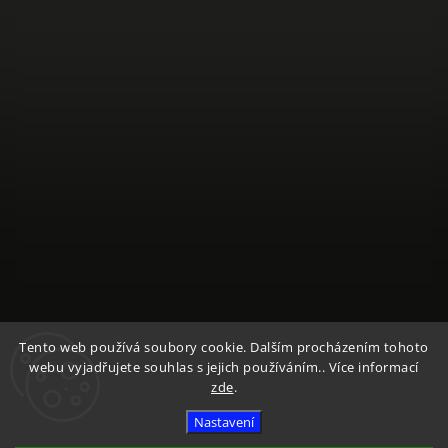
Sledovat na Instagramu
Tento web používá soubory cookie. Dalším procházením tohoto
webu vyjadřujete souhlas s jejich používáním.. Více informací
zde
.
Copyright 2026
Textile Mountain - E-Shop
. Všechna práva
vyhrazena.
Nastavení
Vytvořil
Shoptet
| Design
Shoptak.cz