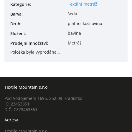
Textilní metráž
Kategorie
:
šedá
Barva
:
plátno, košilovina
Druh
:
bavlna
Složení
:
Metráž
Prodejní množství
:
Položka byla vyprodána…
Textile Mountain s.r.o.
Pod Vodojemem 1695, 252 09 Hradištko
IČ: 23453851
DIČ: CZ23453851
Adresa
Textile Mountain s.r.o.