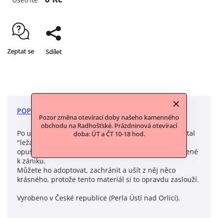
Zeptat se
Sdílet
POPIS
DISKUZE
Pozor změna otevírací doby našeho kamenného
obchodu na Radhošťské. Prázdninová otevírací
Po uzavření továrny, ve které byla vyrobena se z ní stal
doba: ÚT a ČT 10-18 hod.
"ležák", tak my nazýváme materiály, které zůstaly
opuštěné a nevyužité nebo v nejhorším případě určené
k zániku.
Můžete ho adoptovat, zachránit a ušít z něj něco
krásného, protože tento materiál si to opravdu zaslouží.
Vyrobeno v České republice (Perla Ústí nad Orlicí).