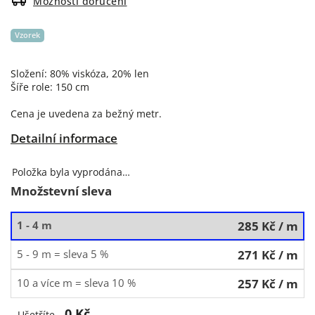
Možnosti doručení
Vzorek
Složení: 80% viskóza, 20% len
Šíře role: 150 cm
Cena je uvedena za bežný metr.
Detailní informace
Položka byla vyprodána…
Množstevní sleva
1 - 4 m
285 Kč
/ m
5 - 9 m = sleva 5 %
271 Kč
/ m
10 a více m = sleva 10 %
257 Kč
/ m
0 Kč
Ušetříte