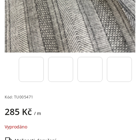
Kód:
TU005471
285 Kč
/ m
Vyprodáno