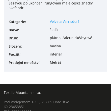
Sazavou po ukončení fungování malé české značky
Skafandr.
Velveta Varnsdorf
Kategorie
:
šedá
Barva
:
plátno, čalounické/bytové
Druh
:
bavlna
Složení
:
interiér
Použití
:
Metráž
Prodejní množství
:
Textile Mountain s.r.o.
Pod Vodojemem 1695, 252 09 Hradištko
IČ: 23453851