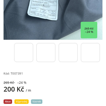
265 Kč
–24 %
Kód:
T007391
265 Kč
–24 %
200 Kč
/ m
Akce
Výprodej
Vzorek