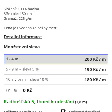
Složení: 100% bavlna
Šíře role: 150 cm
Gramáž: 225 g/m²
Cena je uvedena za bežný metr.
Detailní informace
Množstevní sleva
1 - 4 m
200 Kč
/ m
5 - 9 m = sleva 5 %
190 Kč
/ m
10 a více m = sleva 10 %
180 Kč
/ m
0 Kč
Ušetříte
Radhošťská 5, Ihned k odeslání
(3,8 m)
Můžeme doručit do:
14.8.2026
Možnosti doručení